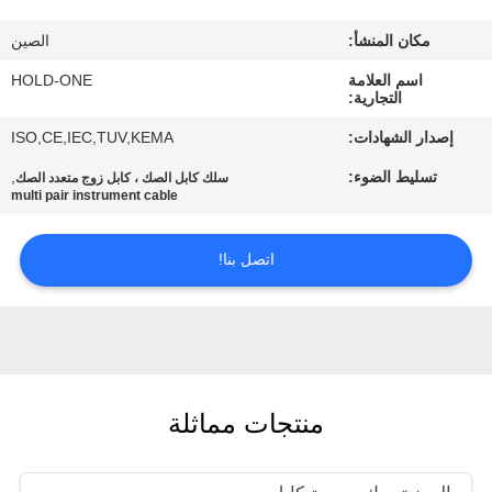
في
مكان المنشأ:
الصين
المعمل
اسم العلامة
HOLD-ONE
التجارية:
رقابة
إصدار الشهادات:
ISO,CE,IEC,TUV,KEMA
جودة
تسليط الضوء:
,
سلك كابل الصك ، كابل زوج متعدد الصك
multi pair instrument cable
اتصل
اتصل بنا!
بنا
أخبار
خريطة
منتجات مماثلة
الموقع