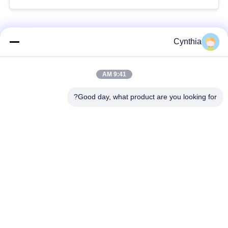
فئات شعبية
جميع
Cynthia
بولي كلوريد الفينيل
9:41 AM
كابل XLPE المعزول
معزول كبل
Good day, what product are you looking for?
الكابلات الكهربائية
كابل معزول المعدنية
المدرعة
متعددة النوى كابلات
سلك واحد الأساسية
التحكم
انخفاض دخان صفر
كبل الصك المحمي
كابل الهالوجين