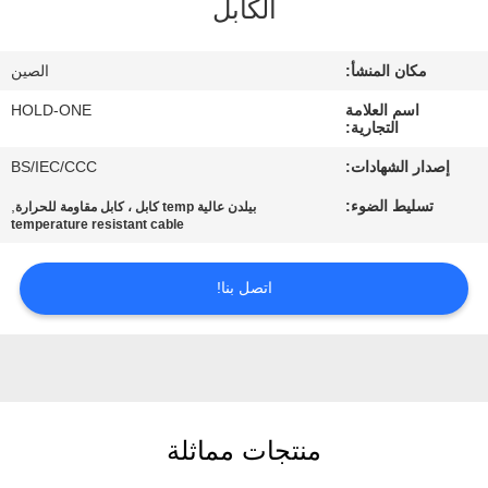
الكابل
في
المعمل
مكان المنشأ:
الصين
اسم العلامة
HOLD-ONE
رقابة
التجارية:
جودة
إصدار الشهادات:
BS/IEC/CCC
تسليط الضوء:
,
بيلدن عالية temp كابل ، كابل مقاومة للحرارة
اتصل
temperature resistant cable
بنا
اتصل بنا!
أخبار
خريطة
الموقع
منتجات مماثلة