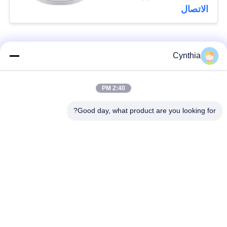
الاتصال
فئات شعبية
جميع
Cynthia
بولي كلوريد الفينيل
2:40 PM
كابل XLPE المعزول
معزول كبل
Good day, what product are you looking for?
الكابلات الكهربائية
كابل معزول المعدنية
المدرعة
متعددة النوى كابلات
سلك واحد الأساسية
التحكم
انخفاض دخان صفر
كبل الصك المحمي
كابل الهالوجين