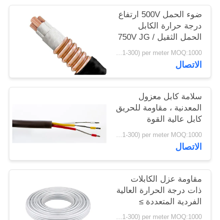
سياسة
ضوء الحمل 500V ارتفاع
الخصوصية
درجة حرارة الكابل
الحمل الثقيل 750V JG /
T 313-2011
USD( 1-300) per meter MOQ:1000 متر
الاتصال
سلامة كابل معزول
المعدنية ، مقاومة للحريق
كابل عالية القوة
الميكانيكية
USD( 1-300) per meter MOQ:1000 متر
الاتصال
مقاومة عزل الكابلات
ذات درجة الحرارة العالية
الفردية المتعددة ≥
10000 MΩ
USD( 1-300) per meter MOQ:1000 متر