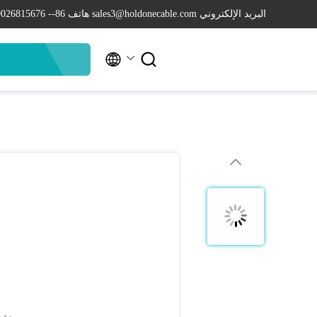
البريد الإلكتروني sales3@holdonecable.com
هاتف 86-- 19026815676

