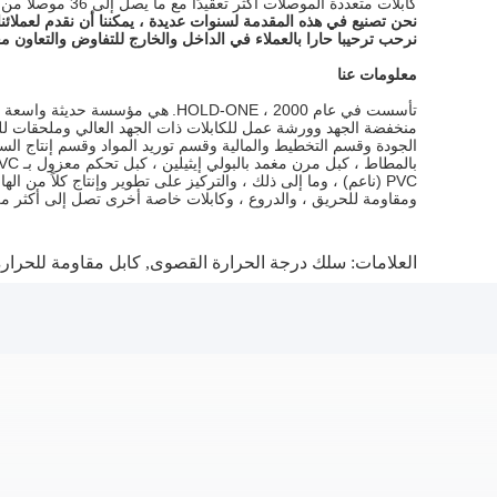
كابلات متعددة الموصلات أكثر تعقيدًا مع ما يصل إلى 36 موصلًا من الأنواع المختلطة.
نحن تصنيع في هذه المقدمة لسنوات عديدة ، يمكننا أن نقدم لعملائنا
نرحب ترحيبا حارا بالعملاء في الداخل والخارج للتفاوض والتعاون مع
معلومات عنا
تأسست في عام 2000 ، HOLD-ONE.
هي مؤسسة حديثة واسعة الن
منخفضة الجهد وورشة عمل للكابلات ذات الجهد العالي وملحقات لل
الجودة وقسم التخطيط والمالية وقسم توريد المواد وقسم إنتاج السلامة وما إلى ذلك 
PVC (ناعم) ، وما إلى ذلك ، والتركيز على تطوير وإنتاج كلاً من
ومقاومة للحريق ، والدروع ، وكابلات خاصة أخرى تصل إلى أكثر من 10000 من المواصفا
العلامات:
سلك درجة الحرارة القصوى
,
كابل مقاومة للحرارة