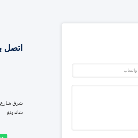
اتصل ب
شرق شارع بي
شاندونغ