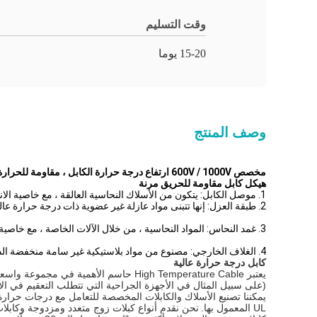
وقت التسليم
15-20 يوما
وصف المنتج
مخصص 600V / 1000V ارتفاع درجة حرارة الكابل ، مقاومة للحرارة الكابلات المرنة
هيكل كابل مقاومة للحريق مرنة
1. موصل الكابل: يتكون من الأسلاك النحاسية العالقة ، مع خاصية الانحناء الملائمة
2. طبقة العزل: إنها تتبنى مواد عازلة غير عضوية ذات درجة حرارة عالية
3. غمد النحاس: المواد النحاسية ، من خلال الآلات الخاصة ، مع خاصية الانحناء المواتية. تستخدم سلك PE.
4. الغلاف الخارجي: مصنوع من مواد بلاستيكية غير سامة منخفضة الدخان ، مع حماية تآكل مواتية.
كابل درجة حرارة عالية
يعتبر High Temperature Cable حاسم الأ
(على سبيل المثال في الأجهزة الجراحية التي تتطلب التعقيم في الأ
يمكننا تصنيع الأسلاك والكابلات المخصصة للتعامل مع درجات حرارة التشغيل التي تتراوح من -0
UL المعمول بها.
نحن نقدم أنواع كبلات زوج متعدد ومزدوجة وكابلا