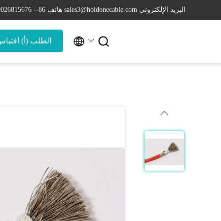
البريد الإلكتروني sales3@holdonecable.com
هاتف 86-- 19026815676


الطلب (أ) اقتبا