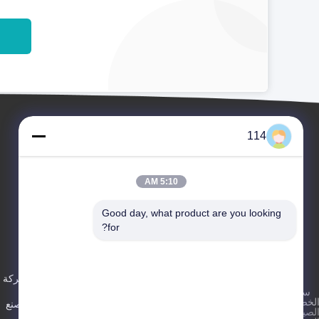
114
5:10 AM
Good day, what product are you looking 
for?
الأحداث
حولنا
الطلب
القضايا
ملف الشركة
سياسة
(أ)
هاتف 86--
لخصوصية
|
أخبار
جولة المصنع
19026815676
لصين جيدة