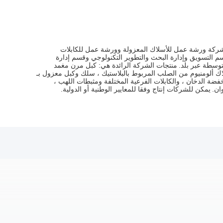
شركة ورشة عمل للأسلاك المعزولة وورشة عمل للكابلات
 التسويق وإدارة البحث والتطوير التكنولوجي وقسم إدارة
منتجات الشركة الرائدة هي: كبل مرن مغمد
ـ PVC ، كبل معزول علوي ، سلك مقفل بألومنيوم وأسلاك ألومنيوم من الصلب المربوط بالبلاستيك ، سلك وكبل معزول بـ
نخفضة الدخان ، والكابلات الفرعية المختلفة ومثبطات اللهب ،
يمكن للشركات إنتاج وفقا للمعايير الوطنية أو الدولية.