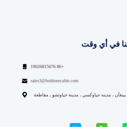
نا في أي وقت

+86 19026815676

sales3@holdonecable.com

نغآن ، مدينة جياوكسي ، مدينة جياوتشو ، مقاطعة