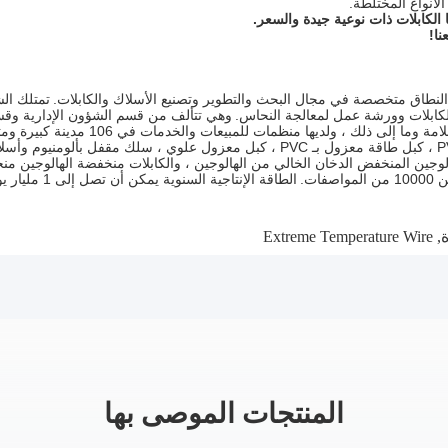
 الكابلات ذات نوعية جيدة والسعر.
نا!
طاق متخصصة في مجال البحث والتطوير وتصنيع الأسلاك والكابلات.
تمتلك ال
كابلات وورشة عمل لمعالجة النحاس.
وهي تتألف من قسم الشؤون الإدارية وقسم
، ولديها منظمات للمبيعات والخدمات في 106 مدينة كبيرة ومتوسطة عبر بلد.
بالمطاط ، كبل مرن مغمد بالبولي إيثيلين ، كبل تحكم معزول بـ PVC ، كبل طاقة معزول ب
 الهالوجين المنخفض الدخان الخالي من الهالوجين ، والكابلات منخفضة الهالوجين م
ت.
الطاقة الإنتاجية السنوية يمكن أن تصل إلى 1 مليار يوان.
Extreme Temperature Wire
,
المنتجات الموصى بها