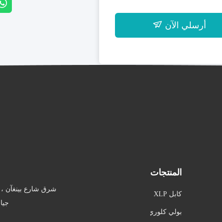
أرسلي الآن
المنتجات
شرق شارع بينغآن ، 
كابل XLP
جيا
E المعزول
بولي كلوري