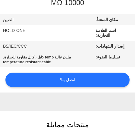
10000 MΩ
في
المعمل
مكان المنشأ:
الصين
اسم العلامة
HOLD-ONE
رقابة
التجارية:
جودة
إصدار الشهادات:
BS/IEC/CCC
تسليط الضوء:
,
بيلدن عالية temp كابل ، كابل مقاومة للحرارة
اتصل
temperature resistant cable
بنا
اتصل بنا!
أخبار
خريطة
الموقع
منتجات مماثلة