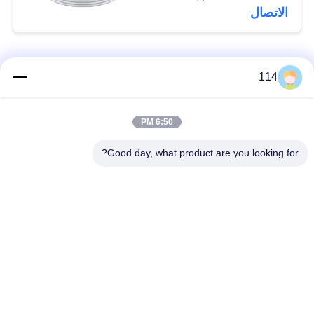
الاتصال
فئات شعبية
جميع
114
بولي كلوريد الفينيل
6:50 PM
كابل XLPE المعزول
معزول كبل
Good day, what product are you looking for?
الكابلات الكهربائية
كابل معزول المعدنية
المدرعة
متعددة النوى كابلات
سلك واحد الأساسية
التحكم
انخفاض دخان صفر
كبل الصك المحمي
كابل الهالوجين