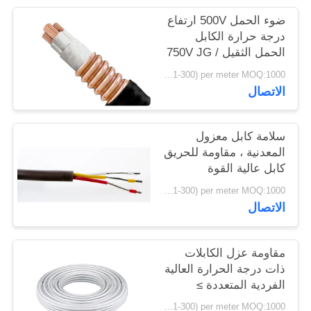
سياسة
ضوء الحمل 500V ارتفاع
الخصوصية
درجة حرارة الكابل
الحمل الثقيل 750V JG /
T 313-2011
USD( 1-300) per meter MOQ:1000 متر
الاتصال
سلامة كابل معزول
المعدنية ، مقاومة للحريق
كابل عالية القوة
الميكانيكية
USD( 1-300) per meter MOQ:1000 متر
الاتصال
مقاومة عزل الكابلات
ذات درجة الحرارة العالية
الفردية المتعددة ≥
10000 MΩ
USD( 1-300) per meter MOQ:1000 متر