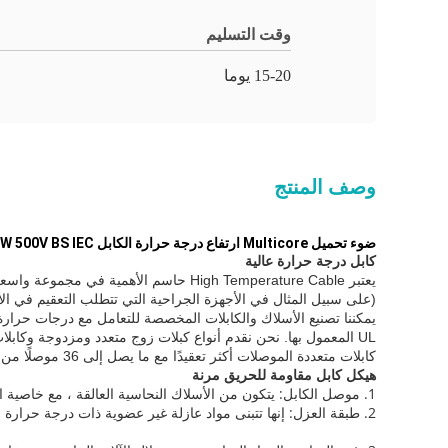
وقت التسليم
15-20 يوما
وصف المنتج
ضوء تحميل Multicore ارتفاع درجة حرارة الكابل BTTW 500V BS IEC شهادة
كابل درجة حرارة عالية
يعتبر High Temperature Cable حاسم الأ
(على سبيل المثال في الأجهزة الجراحية التي تتطلب التعقيم في الأ
يمكننا تصنيع الأسلاك والكابلات المخصصة للتعامل مع درجات حرارة التشغيل التي تتراوح من -0
UL المعمول بها.
نحن نقدم أنواع كبلات زوج متعدد ومزدوجة وكابلا
كابلات متعددة الموصلات أكثر تعقيدًا مع ما يصل إلى 36 موصلًا من الأنواع المختلطة.
هيكل كابل مقاومة للحريق مرنة
1. موصل الكابل: يتكون من الأسلاك النحاسية العالقة ، مع خاصية الانحناء الملائمة
2. طبقة العزل: إنها تتبنى مواد عازلة غير عضوية ذات درجة حرارة عالية