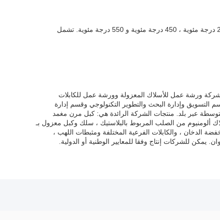
تشمل
شركة ورشة عمل للأسلاك المعزولة وورشة عمل للكابلات
 التسويق وإدارة البحث والتطوير التكنولوجي وقسم إدارة
منتجات الشركة الرائدة هي: كبل مرن مغمد
ـ PVC ، كبل معزول علوي ، سلك مقفل بألومنيوم وأسلاك ألومنيوم من الصلب المربوط بالبلاستيك ، سلك وكبل معزول بـ
نخفضة الدخان ، والكابلات الفرعية المختلفة ومثبطات اللهب ،
يمكن للشركات إنتاج وفقا للمعايير الوطنية أو الدولية.