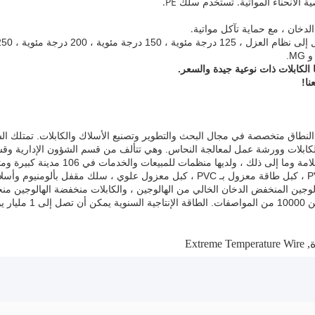
 مئوية ، 450 درجة مئوية و 550 درجة مئوية.
 الكابلات ذات نوعية جيدة والسعر.
نا!
نطاق متخصصة في مجال البحث والتطوير وتصنيع الأسلاك والكابلات.
تمتلك ال
كابلات وورشة عمل لمعالجة النحاس.
وهي تتألف من قسم الشؤون الإدارية وقسم
، ولديها منظمات للمبيعات والخدمات في 106 مدينة كبيرة ومتوسطة عبر بلد.
بالمطاط ، كبل مرن مغمد بالبولي إيثيلين ، كبل تحكم معزول بـ PVC ، كبل طاقة معزول ب
 الهالوجين المنخفض الدخان الخالي من الهالوجين ، والكابلات منخفضة الهالوجين م
ت.
الطاقة الإنتاجية السنوية يمكن أن تصل إلى 1 مليار يوان.
Extreme Temperature Wire
,