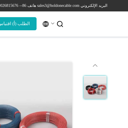
البريد الإلكتروني sales3@holdonecable.com
هاتف 86-- 19026815676


الطلب (أ) اقتبا