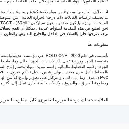
3. غمد النحاس: المواد النحاسية ، من خلال الآلات الخاصة ، مع خاصية الانحناء المواتية. تستخدم سلك PE.
4. الغلاف الخارجي: مصنوع من مواد بلاستيكية غير سامة منخفضة الدخان ، مع حماية تآكل مواتية.
تم تصنيف تركيبات الكابلات ذات درجة الحرارة العالية ، من الموصل إلى نظام العزل ، 125 درجة مئوية ، 150 درجة مئوية ، 200 درجة مئوية ، 250 درجة
المنتجات أنواع سيليكون مضفر ، بدون سيليكون (SRML) ، TGGT و MG.
نحن تصنيع في هذه المقدمة لسنوات عديدة ، يمكننا أن نقدم لعملائنا
نرحب ترحيبا حارا بالعملاء في الداخل والخارج للتفاوض والتعاون مع
معلومات عنا
تأسست في عام 2000 ، HOLD-ONE.
هي مؤسسة حديثة واسعة ال
منخفضة الجهد وورشة عمل للكابلات ذات الجهد العالي وملحقات لل
الجودة وقسم التخطيط والمالية وقسم توريد المواد وقسم إنتاج السلامة وما إلى ذلك 
PVC (ناعم) ، وما إلى ذلك ، والتركيز على تطوير وإنتاج كلاً من
ومقاومة للحريق ، والدروع ، وكابلات خاصة أخرى تصل إلى أكثر من 10000 من المواصفا
العلامات:
سلك درجة الحرارة القصوى
,
كابل مقاومة للحرارة