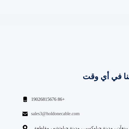
نا في أي وقت

+86 19026815676

sales3@holdonecable.com

نغآن ، مدينة جياوكسي ، مدينة جياوتشو ، مقاطعة