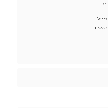
حر
بحجم:
1،5-630