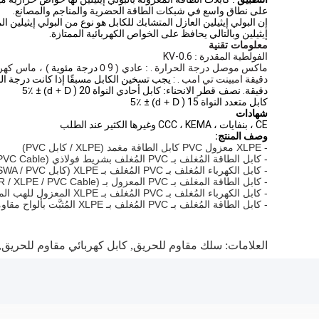
على نطاق واسع في شبكات الطاقة الحضرية والمناجم والمصانع.
إن البولي إيثيلين العازل المتشابك للكابل هو نوع من البولي إيثيلين ا
إيثيلين وبالتالي يحافظ على الخواص الكهربائية الممتازة.
معلومات تقنية
الفولطية
المقدرة
:
0.6-KV
ماكس
موصل درجة الحرارة
.
: عادي (
9
0
درجة مئوية
) ، ماس كهربائى 
دقيقة
امبينت
تي
امب
.
:
يجب تسخين الكابل مسبقًا إذا كانت درجة ال
دقيقة.
نصف قطر الانحناء:
كابل أحادي النواة 20
(
d + D)
±
5٪
كابل متعدد النواة 15
(
d + D)
±
5٪
شهادات
CE ، بنفايات ، CCC ، KEMA وغيرها الكثير عند الطلب
وصف المنتج:
- XLPE معزول PVC كابل الطاقة مغمد (XLPE / كابل PVC)
- كابل الطاقة المُغلف بـ PVC المُغلف بشريط فولاذي XLPE (XLPE / STA / PVC Cable)
- كابل الكهرباء المُغلف بـ PVC المُغلف بـ XLPE (كابل XLPE / SWA / PVC)
- كابل الطاقة المغلف بـ PVC المعزول بـ XLPE (FR / XLPE / PVC Cable)
- كابل الكهرباء المُغلف بـ PVC المُغلف بـ XLPE المعزول للهب المضاد للهب (كابل FR / XLPE / STA / PVC)
- كابل الطاقة المُغلف بـ PVC المُغلف بـ XLPE المُثبَّت بألواح مقاومة للحريق (كابل FR / XLPE / SWA / PVC)
العلامات:
سلك مقاوم للحريق
,
كابل كهربائي مقاوم للحريق,