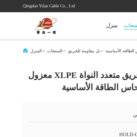
Qingdao Yilan Cable Co., Ltd.
تجات
منزل
>
بل مقاومة للحريق
>
المنتجات
>
المنزل
كابل مقاومة للحريق متعدد النواة XLPE معزول
ن
HOLD-