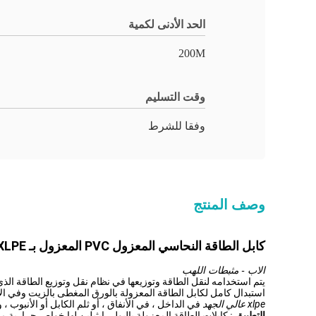
الحد الأدنى لكمية
200M
وقت التسليم
وفقا للشرط
وصف المنتج
كابل الطاقة النحاسي المعزول PVC المعزول بـ XLPE متعدد النواة
الاب - مثبطات اللهب
استبدال كامل لكابل الطاقة المعزولة بالورق المغطى بالزيت وفي الاستبدال الجزئي لكابل الطاقة المعزول PVC. كابلات الطاقة لشبك
xlpe عالي الجهد
في الداخل ، في الأنفاق ، أو ثلم الكابل أو الأنبوب ،
التطبيق
:
كابلات الطاقة المعزولة بالبولي إيثيلين لها خواص حرارية م