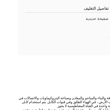
تفاصيل التغليف
صفيحة حديدية
 عام على المجالات بما في ذلك الطاقة والبناء والمناجم والمعادن وصناعة البتروكيماويات والاتصالات في
كابل
ة واحدة في القناة المغناطيسية لا يجوز.
ا مزايا هيكل بسيط ، وخفيفة الوزن وعدم وجود قيود قطرة. تستخدم