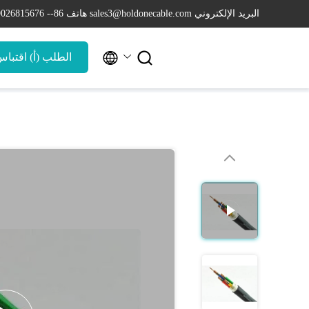
البريد الإلكتروني sales3@holdonecable.com
هاتف 86-- 19026815676


الطلب (أ) اقتبا