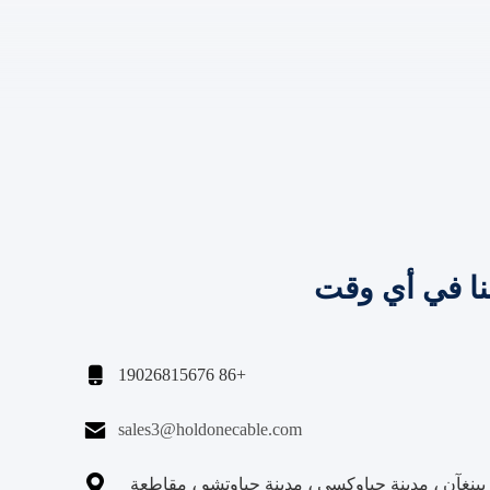
نا في أي وقت

+86 19026815676

sales3@holdonecable.com

نغآن ، مدينة جياوكسي ، مدينة جياوتشو ، مقاطعة