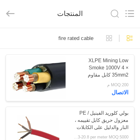
Qingdao
Yilan
Cable
المنتجات
Co.,
Ltd..
All
Rights
Reserved.
منزل
fire rated cable
منتجات
XLPE Mining Low
Smoke 1000V 4 ×
أشرطة
35mm2 كابل مقاوم
فيديو
للحريق
MOQ:200 م
الاتصال
معلومات
عنا
بولي كلوريد الفينيل / PE
معزول حريق كابل تقييمه ،
النار والدليل على الكابلات
جولة
الكهربائية واحدة كور
USD 0.03-20.8 per meter MOQ:5000 م