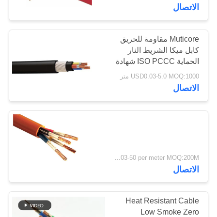
IEC60332
في
الاتصال
المعمل
Muticore مقاومة للحريق
كابل ميكا الشريط النار
رقابة
الحماية ISO PCCC شهادة
جودة
USD0.03-5.0 MOQ:1000 متر
الاتصال
اتصل
بنا
أخبار
USD0.03-50 per meter MOQ:200M
الاتصال
خريطة
الموقع
Heat Resistant Cable
Low Smoke Zero