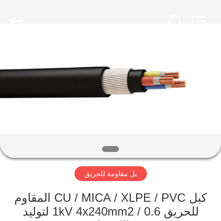
Qingdao
Yilan
Cable
Co.,
Ltd..
All
Rights
Reserved.
منزل
منتجات
أشرطة
فيديو
معلومات
بل مقاومة للحريق
عنا
كبل CU / MICA / XLPE / PVC المقاوم
جولة
للحريق 0.6 / 1kV 4x240mm2 لتوليد