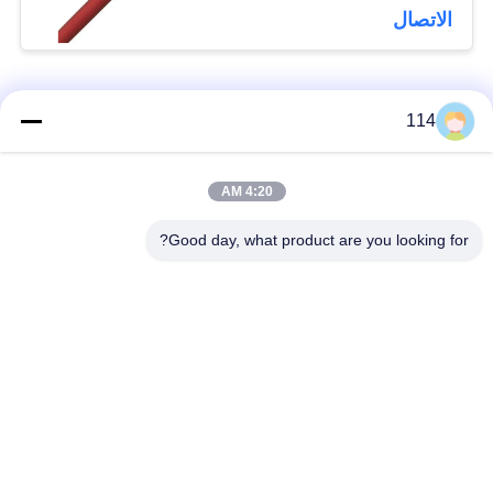
الاتصال
فئات شعبية
جميع
114
بولي كلوريد الفينيل
4:20 AM
كابل XLPE المعزول
معزول كبل
Good day, what product are you looking for?
الكابلات الكهربائية
كابل معزول المعدنية
المدرعة
متعددة النوى كابلات
سلك واحد الأساسية
التحكم
انخفاض دخان صفر
كبل الصك المحمي
كابل الهالوجين