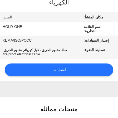
الكهرباء
في
المعمل
مكان المنشأ:
الصين
اسم العلامة
HOLD-ONE
رقابة
التجارية:
جودة
إصدار الشهادات:
KEMA/ISO/PCCC
تسليط الضوء:
,
سلك مقاوم للحريق ، كابل كهربائي مقاوم للحريق
اتصل
fire proof electrical cable
بنا
اتصل بنا!
أخبار
خريطة
الموقع
منتجات مماثلة