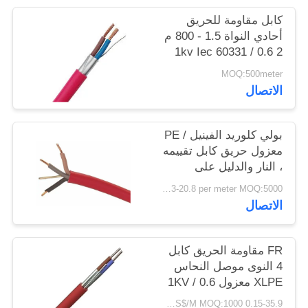
سياسة
كابل مقاومة للحريق
الخصوصية
أحادي النواة 1.5 - 800 م
2 0.6 / 1kv Iec 60331
60502
MOQ:500meter
الاتصال
بولي كلوريد الفينيل / PE
معزول حريق كابل تقييمه
، النار والدليل على
الكابلات الكهربائية واحدة
USD 0.03-20.8 per meter MOQ:5000 م
كور IEC60332
الاتصال
FR مقاومة الحريق كابل
4 النوى موصل النحاس
XLPE معزول 0.6 / 1KV
0.15-35.9 US$/M MOQ:1000 متر