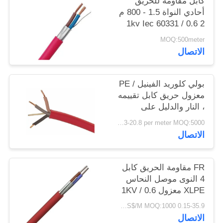
كابل مقاومة للحريق
سياسة
أحادي النواة 1.5 - 800 م
2 0.6 / 1kv Iec 60331
الخصوصية
60502
MOQ:500meter
الاتصال
بولي كلوريد الفينيل / PE
معزول حريق كابل تقييمه
، النار والدليل على
الكابلات الكهربائية واحدة
USD 0.03-20.8 per meter MOQ:5000 م
كور IEC60332
الاتصال
FR مقاومة الحريق كابل
4 النوى موصل النحاس
XLPE معزول 0.6 / 1KV
0.15-35.9 US$/M MOQ:1000 متر
الاتصال