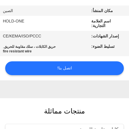
في
مكان المنشأ:
الصين
المعمل
اسم العلامة
HOLD-ONE
التجارية:
رقابة
إصدار الشهادات:
CE/KEMA/ISO/PCCC
جودة
تسليط الضوء:
,
حريق الكابلات ، سلك مقاومة للحريق
fire resistant wire
اتصل
اتصل بنا!
بنا
أخبار
خريطة
منتجات مماثلة
الموقع