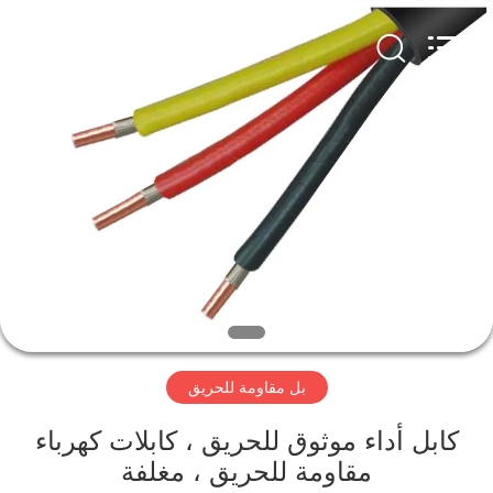
Qingdao
Yilan
Cable
Co.,
Ltd..
All
Rights
Reserved.
منزل
منتجات
أشرطة
فيديو
معلومات
بل مقاومة للحريق
عنا
كابل أداء موثوق للحريق ، كابلات كهرباء
جولة
مقاومة للحريق ، مغلفة