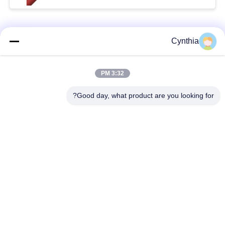
فئات شعبية
جميع
Cynthia
بولي كلوريد الفينيل
3:32 PM
كابل XLPE المعزول
معزول كبل
Good day, what product are you looking for?
الكابلات الكهربائية
كابل معزول المعدنية
المدرعة
متعددة النوى كابلات
سلك واحد الأساسية
التحكم
انخفاض دخان صفر
كبل الصك المحمي
كابل الهالوجين