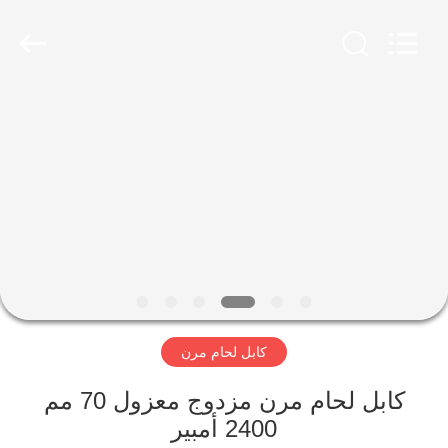
Qingdao
Yilan
Cable
Co.,
Ltd..
All
Rights
Reserved.
منزل
منتجات
أشرطة
فيديو
معلومات
كابل لحام مرن
عنا
كابل لحام مرن مزدوج معزول 70 مم
جولة
2400 أمبير