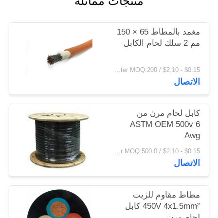
منتجات مماثلة
سياسة
الخصوصية
مغمد بالمطاط 65 × 150
مم 2 سلك لحام الكابل
$0.15 - $2.10 / Meter MOQ:200 متر / متر
الاتصال
كابل لحام مرن من
ASTM OEM 500v 6
Awg
$0.15 - $2.10 / Meter MOQ:500.0 متر / متر
الاتصال
مطاط مقاوم للزيت
450V 4x1.5mm² كابل
لحام مرن