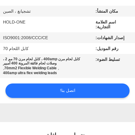
في
مكان المنشأ:
تشجيانغ ، الصين
المعمل
اسم العلامة
HOLD-ONE
التجارية:
رقابة
إصدار الشهادات:
ISO9001:2008/CCC/CE
جودة
رقم الموديل:
كابل اللحام 70
تسليط الضوء:
كابل لحام مرن 400amp ، كابل لحام مرن 70 مم 2 ،
اتصل
وصلات لحام فائقة المرونة 400 أمبير
,
,
70mm2 Flexible Welding Cable
بنا
400amp ultra flex welding leads
اتصل بنا!
أخبار
خريطة
الموقع