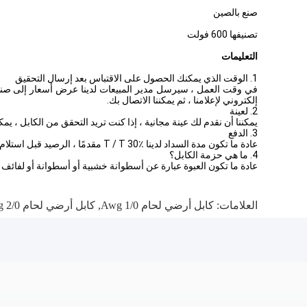
صنع بالصين
تصنيفها 600 فولت
التعليمات
1. الوقت الذي يمكنك الحصول على الاقتباس بعد إرسال التحقيق
إلكتروني لإعلامنا ، ثم يمكننا الاتصال بك.
2. لعينة
يمكننا أن نقدم لك عينة مجانية ، إذا كنت تريد التحقق من الكابل ، ي
3. الدفع
عادة ما تكون مدة السداد لدينا T / T 30٪ مقدمًا ، الرصيد قبل استلام البضائع أو خطاب الاعتماد في الأفق
4. ما هي حزمة الكابل؟
عادة ما تكون العبوة عبارة عن أسطوانة خشبية أو أسطوانة أو لفائف خش
العلامات:
كابل أرضي لحام 1/0 Awg
,
كابل أرضي لحام Awg 2/0