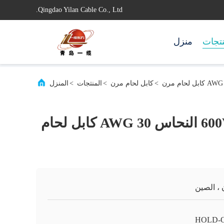
Qingdao Yilan Cable Co., Ltd.
تجات
منزل
>
كابل لحام مرن
>
المنتجات
>
المنزل
600V 1596 0.20mm النحاس 30 AWG كابل لحام
 ، الصين
HOLD-