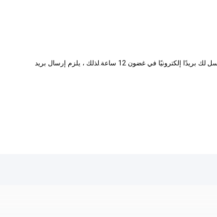
في وقت العمل ، سيرسل مدير المبيعات لدينا عرض أسعار إلى صندوق بريدك الإلكتروني في غضون ساعة أو ساعتين.على النقيض من ذلك ، سنرسل لك بريدًا إلكترونيًا في غضون 12 ساعة.لذلك ، يلزم إرسال بريد