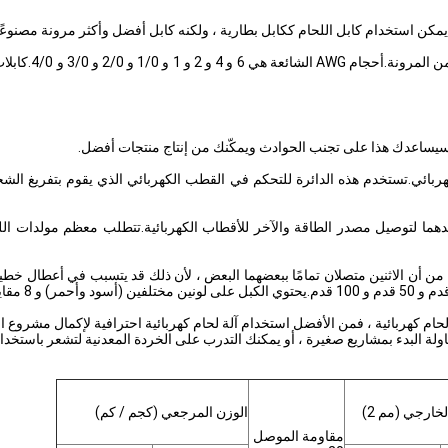
يمكن استخدام كابل اللحام ككابل بطارية ، ولكنه كابل أفضل وأكثر مرونة مصنوعًا من
كابلات اللحام ال
از.سيساعدك هذا على تجنب الحوادث ويمكّنك من إنتاج منتجات أفضل.
 الكهربائي.تستخدم هذه الدائرة للتحكم في القطب الكهربائي الذي يقوم بتفريغ ا
دهما لتوصيل مصدر الطاقة والآخر للأقطاب الكهربائية.تتطلب معظم مولدات اللحا
من أن الاثنين متصلان تمامًا ببعضهما البعض ، لأن ذلك قد يتسبب في أعطال خطير
حام كهربائية ، فمن الأفضل استخدام آلة لحام كهربائية احترافية لإكمال مشروع اللح
اولة البدء بمشاريع صغيرة ، أو يمكنك التدرب على الخردة المعدنية لتشعر باستخدام
خارجي (مم 2)
الوزن المرجعي (كجم / كم)
مقاومة الموصل