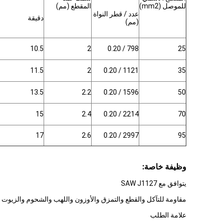
للموصل (mm2)
المقطع (مم)
عدد / قطر النواة
دقيقة
(مم)
10.5
2
798 / 0.20
25
11.5
2
1121 / 0.20
35
13.5
2.2
1596 / 0.20
50
15
2.4
2214 / 0.20
70
17
2.6
2997 / 0.20
95
وظيفة خاصة:
يتوافق مع SAW J1127
مقاومة للتآكل والقطع والتمزق والأوزون واللهب والشحوم والزيوت و
علامة الطلب