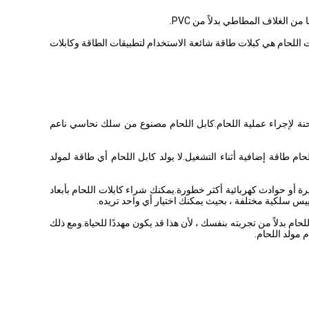
 الغلاف المطاطي بدلاً من PVC.
خاصة بنا مصنوعة من سلك نحاسي 30 AWG لمزيد من المرونة.أحجام AWG الشائعة هي 6 و 4 و 2 و 1 و 1/0 و 2/0 و 3/0 و 4/0.كابلات اللحام هي كبلات طاقة شائعة الاستخدام لتطبيقات الطاقة وكابلات
لشحنة لإجراء عملية اللحام.كابل اللحام مصنوع من سلك نحاسي ناعم
م طاقة إضافية أثناء التشغيل.لا يولد كابل اللحام أي طاقة لمولد
ة أو حوادث كهربائية أكثر خطورة.يمكنك شراء كابلات اللحام بأبعاد
ام بدلاً من تجربته بنفسك ، لأن هذا قد يكون مهددًا للحياة.ومع ذلك
 مولد اللحام.