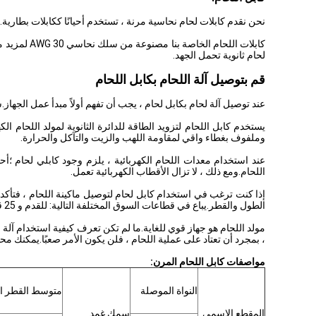
نحن نقدم كابلات لحام نحاسية مرنة ، تستخدم أحيانًا ككابلات بطارية.
لحام ثانوية تحمل الجهد.
قم بتوصيل آلة اللحام بكابل اللحام
عند توصيل آلة لحام بكابل لحام ، يجب أن تفهم أولاً مبدأ عمل الجه
يستخدم كابل اللحام لتزويد الطاقة للدائرة الثانوية لمولد اللحام
وملفوف بغطاء واقي لمقاومة اللهب والزيت والتآكل والحرارة.
عند استخدام معدات اللحام الكهربائية ، يلزم وجود كابلي لحام ؛أح
اللحام.ومع ذلك ، لا تزال الأقطاب الكهربائية تعمل.
إذا كنت ترغب في استخدام كابل لحام لتوصيل ماكينة اللحام ، فتأكد 
الطول والقطر.يباع في قطاعات السوق المختلفة التالية: للقدم و 25 قدم و 50 قدم و 100 قدم.يحتوي الكبل على لونين مختلفين (أسود وأحمر) و 8 مقاييس سلكية مختلفة ، بحيث يمكنك اختيار أي واحد تريده.
مولد اللحام هو جهاز قوي للغاية.ما لم تكن تعرف كيفية استخدام آلة ل
، بمجرد أن تعتاد على عملية اللحام ، فلن يكون الأمر صعبًا.يمكنك مح
مواصفات كابل اللحام المرن:
النواة الموصلة
متوسط ​​القطر ال
المقطع الاسمي
سمك غمد