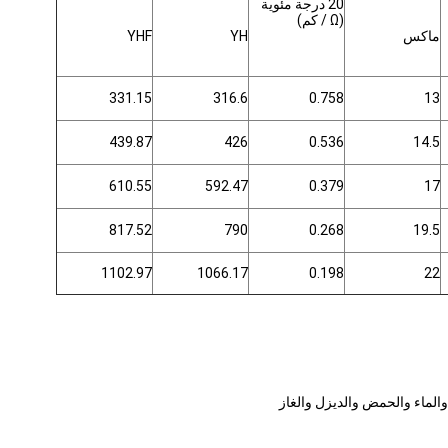
20 درجة مئوية
(Ω / كم)
ماكس
YH
YHF
331.15
316.6
0.758
13
439.87
426
0.536
14.5
610.55
592.47
0.379
17
817.52
790
0.268
19.5
1102.97
1066.17
0.198
22
الماء والحمض والديزل والغاز