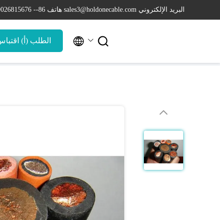
البريد الإلكتروني sales3@holdonecable.com
هاتف 86-- 19026815676


الطلب (أ) اقتبا