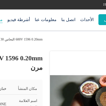
الأحداث
اتصل بنا
معلومات عنا
أشرطة فيديو
من
س
600V 1596 0.20mm النحاس 30 AWG كابل لحام مرن
مرن
مكان المنشأ
خنان
اسم العلامة
ONE