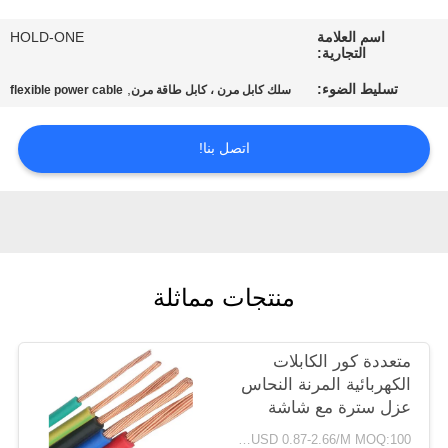
في
اسم العلامة
HOLD-ONE
المعمل
التجارية:
تسليط الضوء:
,
سلك كابل مرن ، كابل طاقة مرن
flexible power cable
رقابة
جودة
اتصل بنا!
اتصل
بنا
منتجات مماثلة
أخبار
متعددة كور الكابلات
خريطة
الكهربائية المرنة النحاس
الموقع
عزل سترة مع شاشة
RVVP
USD 0.87-2.66/M MOQ:100 متر