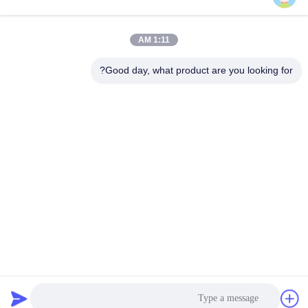
بولي كلوريد الفينيل
1:11 AM
كابل XLPE المعزول
معزول كبل
Good day, what product are you looking for?
الكابلات الكهربائية
كابل معزول المعدنية
المدرعة
متعددة النوى كابلات
سلك واحد الأساسية
التحكم
انخفاض دخان صفر
كبل الصك المحمي
كابل الهالوجين
الاشتراك