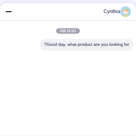
فئات شعبية
جميع
Cynthia
بولي كلوريد الفينيل
10:03 AM
كابل XLPE المعزول
معزول كبل
Good day, what product are you looking for?
الكابلات الكهربائية
كابل معزول المعدنية
المدرعة
متعددة النوى كابلات
سلك واحد الأساسية
التحكم
انخفاض دخان صفر
كبل الصك المحمي
كابل الهالوجين