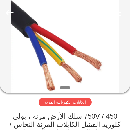
Qingdao
Yilan
Cable
Co.,
Ltd..
All
Rights
Reserved.
منزل
منتجات
أشرطة
فيديو
معلومات
الكابلات الكهربائية المرنة
عنا
450 / 750V سلك الأرض مرنة ، بولي
جولة
كلوريد الفينيل الكابلات المرنة النحاس /