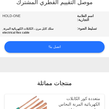
موصل التقييم القطري المشترك
في
المعمل
اسم العلامة
HOLD-ONE
التجارية:
رقابة
تسليط الضوء:
,
سلك كابل مرن ، الكابلات الكهربائية المرنة
electrical flex cable
جودة
اتصل بنا!
اتصل
بنا
أخبار
منتجات مماثلة
خريطة
الموقع
متعددة كور الكابلات
الكهربائية المرنة النحاس