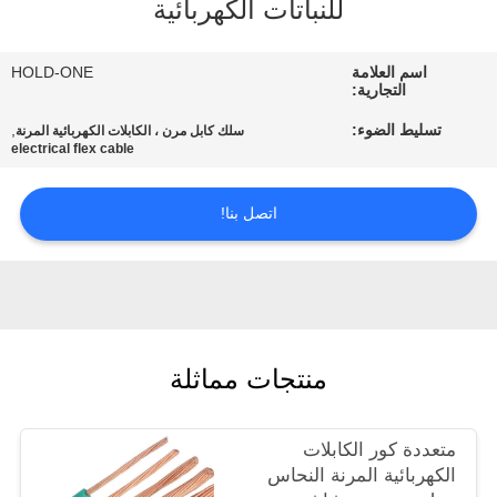
للنباتات الكهربائية
في
المعمل
اسم العلامة
HOLD-ONE
التجارية:
رقابة
تسليط الضوء:
,
سلك كابل مرن ، الكابلات الكهربائية المرنة
electrical flex cable
جودة
اتصل بنا!
اتصل
بنا
أخبار
منتجات مماثلة
خريطة
الموقع
متعددة كور الكابلات
الكهربائية المرنة النحاس