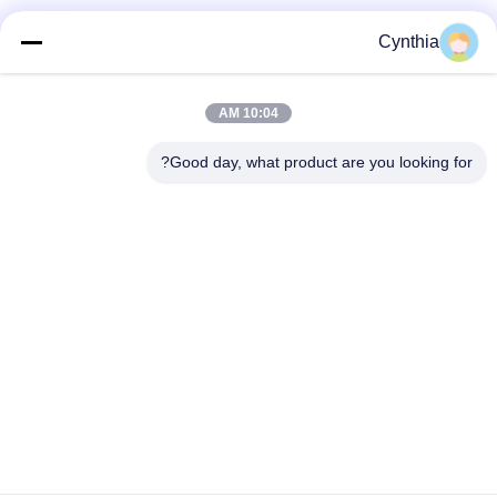
فئات شعبية
جميع
Cynthia
بولي كلوريد الفينيل
10:04 AM
كابل XLPE المعزول
معزول كبل
Good day, what product are you looking for?
الكابلات الكهربائية
كابل معزول المعدنية
المدرعة
متعددة النوى كابلات
سلك واحد الأساسية
التحكم
انخفاض دخان صفر
كبل الصك المحمي
كابل الهالوجين