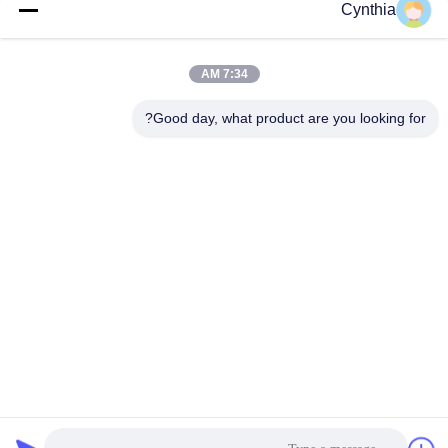
فئات شعبية
جميع
Cynthia
بولي كلوريد الفينيل
7:34 AM
كابل XLPE المعزول
معزول كبل
Good day, what product are you looking for?
الكابلات الكهربائية
كابل معزول المعدنية
المدرعة
متعددة النوى كابلات
سلك واحد الأساسية
التحكم
انخفاض دخان صفر
كبل الصك المحمي
كابل الهالوجين
الاشتراك