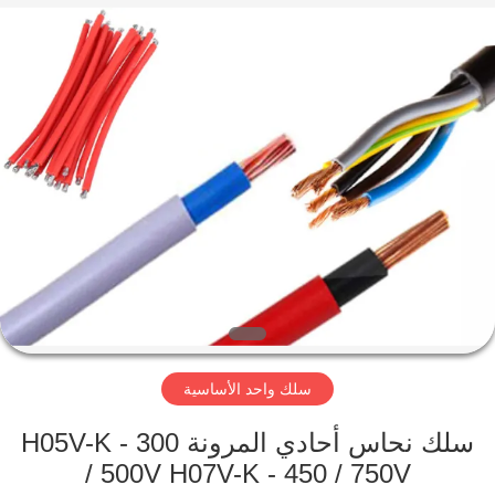
Qingdao
Yilan
Cable
Co.,
Ltd..
All
Rights
Reserved.
منزل
منتجات
أشرطة
فيديو
معلومات
سلك واحد الأساسية
عنا
سلك نحاس أحادي المرونة H05V-K - 300
جولة
/ 500V H07V-K - 450 / 750V