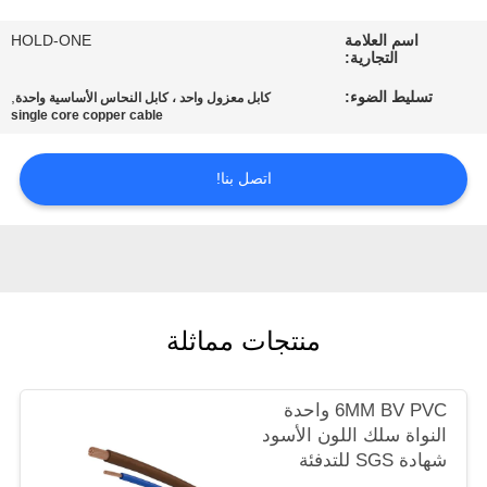
في
اسم العلامة
HOLD-ONE
المعمل
التجارية:
تسليط الضوء:
,
كابل معزول واحد ، كابل النحاس الأساسية واحدة
رقابة
single core copper cable
جودة
اتصل بنا!
اتصل
بنا
أخبار
منتجات مماثلة
خريطة
6MM BV PVC واحدة
النواة سلك اللون الأسود
الموقع
شهادة SGS للتدفئة