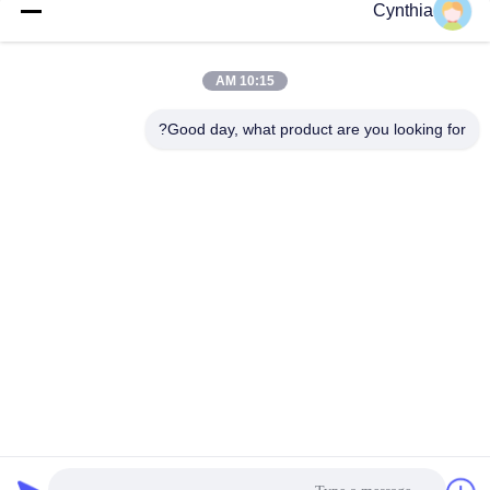
فئات شعبية
جميع
Cynthia
بولي كلوريد الفينيل
10:15 AM
كابل XLPE المعزول
معزول كبل
Good day, what product are you looking for?
الكابلات الكهربائية
كابل معزول المعدنية
المدرعة
متعددة النوى كابلات
سلك واحد الأساسية
التحكم
انخفاض دخان صفر
كبل الصك المحمي
كابل الهالوجين
الاشتراك