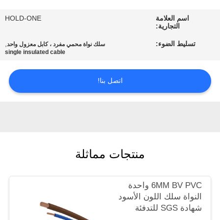
في
اسم العلامة
HOLD-ONE
المعمل
التجارية:
تسليط الضوء:
,
سلك نواة محمي مفرد ، كابل معزول واحد
رقابة
single insulated cable
جودة
اتصل بنا!
اتصل
بنا
أخبار
منتجات مماثلة
خريطة
6MM BV PVC واحدة
النواة سلك اللون الأسود
الموقع
شهادة SGS للتدفئة