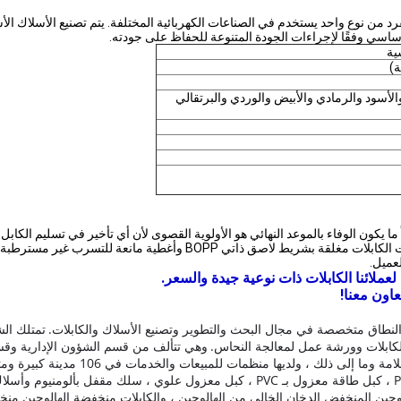
 من نوع واحد يستخدم في الصناعات الكهربائية المختلفة. يتم تصنيع الأسلاك الأس
لأساسي وفقًا لإجراءات الجودة المتنوعة للحفاظ على جودته.
ية
الأسود والرمادي والأبيض والوردي والبرتقالي
ما يكون الوفاء بالموعد النهائي هو الأولوية القصوى لأن أي تأخير في تسليم الكاب
يتم توفير الكابلات في بكرات خشبية وصناديق مموجة وملفات. نهايات الكابلا
عميل.
عملائنا الكابلات ذات نوعية جيدة والسعر.
عاون معنا!
طاق متخصصة في مجال البحث والتطوير وتصنيع الأسلاك والكابلات.
تمتلك ال
كابلات وورشة عمل لمعالجة النحاس.
وهي تتألف من قسم الشؤون الإدارية وقسم
، ولديها منظمات للمبيعات والخدمات في 106 مدينة كبيرة ومتوسطة عبر بلد.
بالمطاط ، كبل مرن مغمد بالبولي إيثيلين ، كبل تحكم معزول بـ PVC ، كبل طاقة معزول بـ 
 الهالوجين المنخفض الدخان الخالي من الهالوجين ، والكابلات منخفضة الهالوجين م