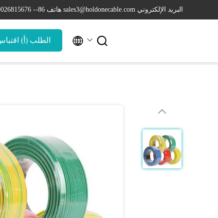
البريد الإلكتروني sales3@holdonecable.com
هاتف 86-- 19026815676


الطلب (أ) اقتبا