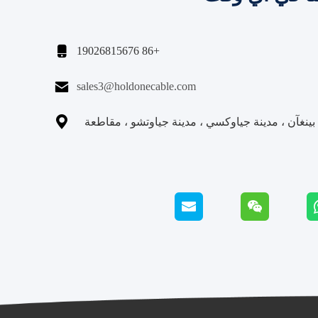

+86 19026815676

sales3@holdonecable.com

نغآن ، مدينة جياوكسي ، مدينة جياوتشو ، مقاطعة