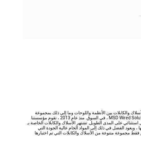
 الصناعة الكهربائية في السوق. تربط الأسلاك والكابلات بين الأنظمة واللوحات وما إلى ذلك بمجموعة
متنوعة من العناصر الكهربائية الأخرى. هذه الملحقات الكهربائية هما أكثر السلع المطلوبة في السوق الكهربائية. لتلبية هذه المطالب ، دخلنا ، نحن MSD Wired Solutions ، في السوق. منذ عام 2013 ، تقوم مؤسستنا
 استثنائي على المدى الطويل. تشتهر الأسلاك والكابلات الخاصة بـ
 خدمتها ، ويعود الفضل في ذلك إلى المواد الخام عالية الجودة التي
فقط مجموعة متنوعة من الأسلاك والكابلات التي تم اختبارها