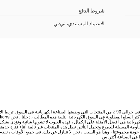
شروط الدفع
الاعتماد المستندي، تي/تي
الكابلات والأسلاك ضرورية للغاية للصناعة الكهربائية. يتم استخدامها في حوالي 90 ٪ من المنتجات التي وضعتها
هربائية هي أفضل الأمثلة على الكمال ، فهذه العيوب لا تشوبها شائبة وتؤدي بشكل
في السوق بالمقاومة المسيلة للدموع وتحمل التأثير. تظل هذه المنتجات غير تالفة أثناء فترة
ة مجموعتنا ، وهذا هو السبب ، نحن لا نتنازل عن ذلك. في جميع الأوقات ، نقدم 
نا في الصناعة أكثر. س