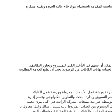
اسية المقدمة باستخدام مواد خام عالية الجودة وتقنية مبتكرة
ل يمكن أن يسهم في التأخير الكلي للمشروع وتجاوز التكاليف.
ت مغلقة بشريط لاصق ذاتي BOPP وأغطية مانعة للتسرب غير مسترطبة لحماية نهايات الكابلات من الرطوبة. يجب أن تطبع العلامة المطلوبة
شركة ورشة عمل للأسلاك المعزولة وورشة عمل للكابلات
 التسويق وإدارة البحث والتطوير التكنولوجي وقسم إدارة
منتجات الشركة الرائدة هي: كبل مرن مغمد
PVC ، كبل معزول علوي ، سلك مقفل بألومنيوم وأسلاك ألومنيوم من الصلب المربوط بالبلاستيك ، سلك وكبل معزول بـ
نخفضة الدخان ، والكابلات الفرعية المختلفة ومثبطات اللهب ،