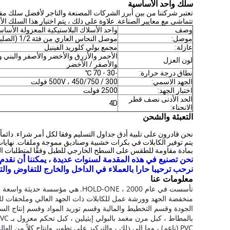
سلك واحد الأساسية
تعتبر شركتنا من بين أبرز الشركات المصنعة والتاجر لأفضل سلك مفرد
تتماشى مع معايير الصناعة. علاوة على ذلك ، يتم اختبار هذا السلك ا
وصف
واحد الأسلاك البلاستيكية المعزولة الأساس
موصل:
موصل النحاس العاري من فئة 1/2 (الصلبة)
عازلة:
مجمع بولي كلوريد الفينيل
الأحمر والأزرق والأخضر والأصفر والبني و
لون العزل
والأصفر / الأخضر
نطاق درجة حرارة:
-30 - 70 ℃
الجهد الاسمي:
300 / 500V ، 450/750 فولت
اختبار الجهد:
2500 فولت
الحد الأدنى نصف قطر
4D
الانحناء:
التعبئة والشحن
نحن قادرون على تلبية أدق جداول التسليم وفقا لكل أمر شراء. دائماً 
بمادة مقاومة للطقس على السطح الخارجي للطبل وفقًا لمتطلبات ال
نحن تصنيع في هذه المقدمة لسنوات عديدة ، يمكننا أن نقدم ل
نرحب ترحيبا حارا بالعملاء في الداخل والخارج للتفاوض والت
معلومات عنا
تأسست في عام 2000 ، HOLD-ONE.
هي مؤسسة حديثة واسعة الن
منخفضة الجهد وورشة عمل للكابلات ذات الجهد العالي وملحقات لل
الجودة وقسم التخطيط والمالية وقسم توريد المواد وقسم إنتاج السلامة وما إلى ذلك 
PVC (ناعم) ، وما إلى ذلك ، والتركيز على تطوير وإنتاج كلاً من