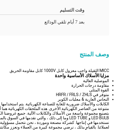
وقت التسليم
بعد 7 أيام تلقي الودائع
وصف المنتج
MICC الثقيلة واجب معزول كابل 1000V كابل مقاومة الحريق
مزايا
الأسلاك الأساسية واحدة
الموصلية العالية
مقاومة درجات الحرارة
القوة المثلى
متوفر في HRFR / FRLS / ZHLS
النحاس العارية & معلبات الكوبر
بتصنيع مجموعة واسعة من الأسلاك والكابلات الآلية. جميع عروضنا الك
LED BULB و LED TUBE وما إلى ذلك ، والتي نقدمها 
نستخدمها في إنتاجها. كشركة مصنعة وموردة ، نحن نتحمل مسؤولية جود
لعملائنا. بالقيام بذلك ، نرضي مجموعة كبيرة من العملاء ونعزز مكانت