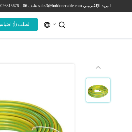
البريد الإلكتروني sales3@holdonecable.com
هاتف 86-- 19026815676


الطلب (أ) اقتبا