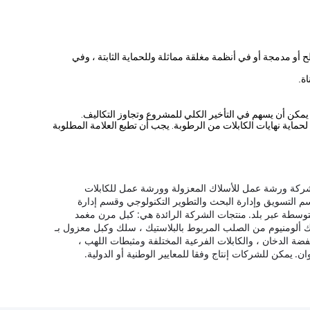
سطح أو مدمجة أو في أنظمة مغلقة مماثلة وللحماية الثابتة ، وفي
ة.
ل يمكن أن يسهم في التأخير الكلي للمشروع وتجاوز التكاليف.
ت مغلقة بشريط لاصق ذاتي BOPP وأغطية مانعة للتسرب غير مسترطبة لحماية نهايات الكابلات من الرطوبة. يجب أن تطبع العلامة المطلوبة
شركة ورشة عمل للأسلاك المعزولة وورشة عمل للكابلات
 التسويق وإدارة البحث والتطوير التكنولوجي وقسم إدارة
منتجات الشركة الرائدة هي: كبل مرن مغمد
PVC ، كبل معزول علوي ، سلك مقفل بألومنيوم وأسلاك ألومنيوم من الصلب المربوط بالبلاستيك ، سلك وكبل معزول بـ
نخفضة الدخان ، والكابلات الفرعية المختلفة ومثبطات اللهب ،
يمكن للشركات إنتاج وفقا للمعايير الوطنية أو الدولية.