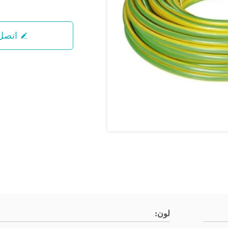
اتصل 
لون: