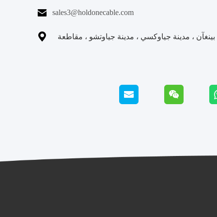

sales3@holdonecable.com

نغآن ، مدينة جياوكسي ، مدينة جياوتشو ، مقاطعة