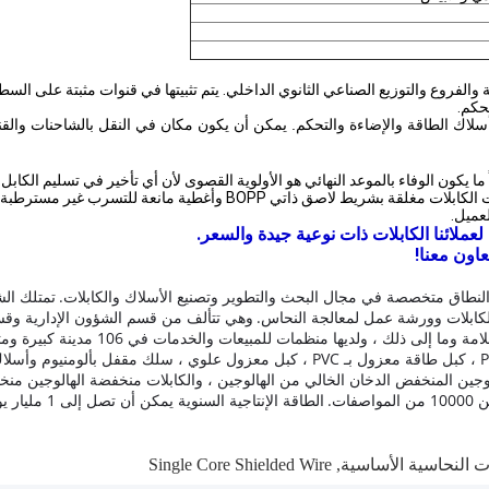
ية والفروع والتوزيع الصناعي الثانوي الداخلي. يتم تثبيتها في قنوات مثبتة على ال
حكم.
بأسلاك الطاقة والإضاءة والتحكم. يمكن أن يكون مكان في النقل بالشاحنات والقنا
ما يكون الوفاء بالموعد النهائي هو الأولوية القصوى لأن أي تأخير في تسليم الكاب
يتم توفير الكابلات في بكرات خشبية وصناديق مموجة وملفات. نهايات الكابلا
عميل.
عملائنا الكابلات ذات نوعية جيدة والسعر.
عاون معنا!
طاق متخصصة في مجال البحث والتطوير وتصنيع الأسلاك والكابلات.
تمتلك ال
كابلات وورشة عمل لمعالجة النحاس.
وهي تتألف من قسم الشؤون الإدارية وقسم
، ولديها منظمات للمبيعات والخدمات في 106 مدينة كبيرة ومتوسطة عبر بلد.
بالمطاط ، كبل مرن مغمد بالبولي إيثيلين ، كبل تحكم معزول بـ PVC ، كبل طاقة معزول بـ 
 الهالوجين المنخفض الدخان الخالي من الهالوجين ، والكابلات منخفضة الهالوجين م
ت.
الطاقة الإنتاجية السنوية يمكن أن تصل إلى 1 مليار يوان.
ت النحاسية الأساسية
,
Single Core Shielded Wire