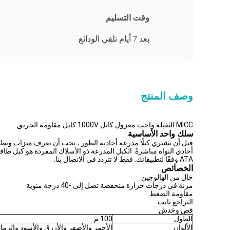
وقت التسليم
بعد 7 أيام تلقي الودائع
وصف المنتج
MICC الثقيلة واجب معزول كابل 1000V كابل مقاومة الحريق
سلك واحد الأساسية
قبل أن تشتري كبلًا مدرعة أحادية الطور ، يجب أن تعرف ميزات وتطبي
أحادي النواة مباشرةً. الكبل المدرعة ذو الأسلاك المفردة هو كبل طا
ATA وفقًا لتطبيقاتك. فقط لا تتردد في الاتصال بنا.
الخصائص
خال من الهالوجين
مرنة في درجات حرارة منخفضة تصل إلى -40 درجة مئوية
مقاومة الضغط
التراجع ثابت
قص وخدش
الطول
100 م
الألوان
الأحمر والأصفر والأزرق والأسود والرما