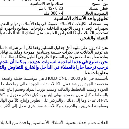
نوع المنتج
سلك واحد الأساسية
قطر السلك
0.20 - 0.45 مم
التصويت الحالي
4 - 300 ملم
تطبيق
واحد الأسلاك الأساسية
يتم استخدام الكابلات / الأسلاك عمومًا في بناء الأسلاك ودوائر التغذ
تجهيزات الإضاءة وفي الأجهزة الداخلية ، ولوحات المفاتيح وأجهزة الت
تُستخدم الكابلات أيضًا للأغراض العامة ، مثل أسلاك البناء الخاصة 
التعبئة والشحن
نحن قادرون على تلبية أدق جداول التسليم وفقا لكل أمر شراء. دائماً 
بمادة مقاومة للطقس على السطح الخارجي للطبل وفقًا لمتطلبات ال
نحن تصنيع في هذه المقدمة لسنوات عديدة ، يمكننا أن نقدم ل
نرحب ترحيبا حارا بالعملاء في الداخل والخارج للتفاوض والت
معلومات عنا
تأسست في عام 2000 ، HOLD-ONE.
هي مؤسسة حديثة واسعة الن
منخفضة الجهد وورشة عمل للكابلات ذات الجهد العالي وملحقات لل
الجودة وقسم التخطيط والمالية وقسم توريد المواد وقسم إنتاج السلامة وما إلى ذلك 
PVC (ناعم) ، وما إلى ذلك ، والتركيز على تطوير وإنتاج كلاً من
ومقاومة للحريق ، والدروع ، وكابلات خاصة أخرى تصل إلى أكثر من 10000 من المواصفا
العلامات:
واحدة محمية الأسلاك الأساسية
,
واحدة من الكابلا