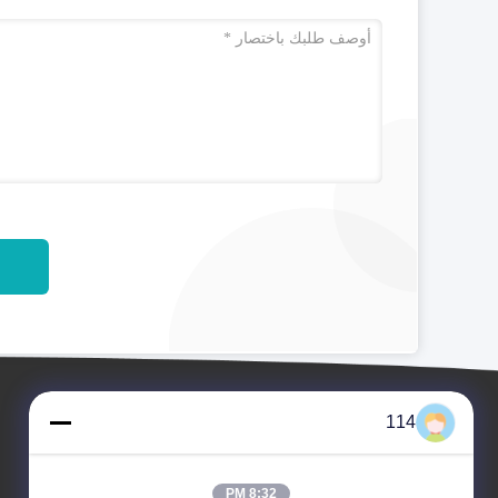
114
8:32 PM