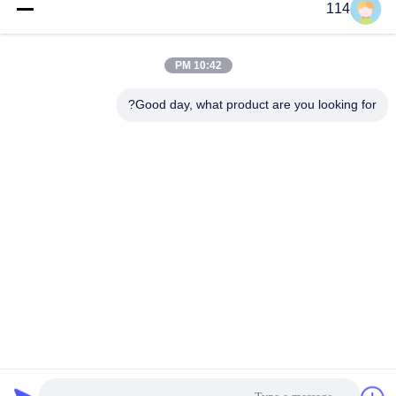
فئات شعبية
جميع
114
بولي كلوريد الفينيل
10:42 PM
كابل XLPE المعزول
معزول كبل
Good day, what product are you looking for?
الكابلات الكهربائية
كابل معزول المعدنية
المدرعة
متعددة النوى كابلات
سلك واحد الأساسية
التحكم
انخفاض دخان صفر
كبل الصك المحمي
كابل الهالوجين
الاشتراك