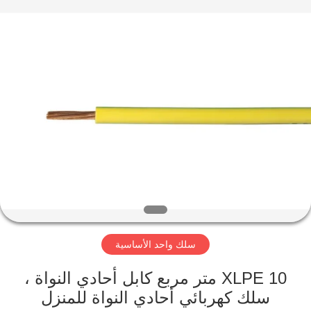
Qingdao
Yilan
Cable
Co.,
Ltd..
All
Rights
Reserved.
منزل
منتجات
أشرطة
فيديو
معلومات
سلك واحد الأساسية
عنا
XLPE 10 متر مربع كابل أحادي النواة ،
جولة
سلك كهربائي أحادي النواة للمنزل