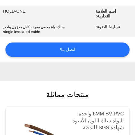
في
اسم العلامة
HOLD-ONE
المعمل
التجارية:
تسليط الضوء:
,
سلك نواة محمي مفرد ، كابل معزول واحد
رقابة
single insulated cable
جودة
اتصل بنا!
اتصل
بنا
أخبار
منتجات مماثلة
خريطة
6MM BV PVC واحدة
النواة سلك اللون الأسود
الموقع
شهادة SGS للتدفئة