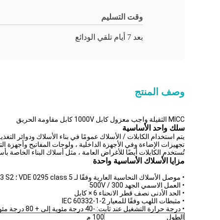
وقت التسليم
بعد 7 أيام تلقي الودائع
وصف المنتج
MICC الثقيلة واجب معزول كابل 1000V كابل مقاومة الحريق
سلك واحد الأساسية
يتم استخدام الكابلات / الأسلاك عمومًا في بناء الأسلاك ودوائر التغذ
تجهيزات الإضاءة وفي الأجهزة الداخلية ، ولوحات المفاتيح وأجهزة الت
تُستخدم الكابلات أيضًا للأغراض العامة ، مثل أسلاك البناء الخاصة ب
مزايا
الأسلاك الأساسية واحدة
• موصل الأسلاك النحاسية العارية وفقًا لـ VDE 0295 class 5 ؛ HD 383 S2
• العمل الاسمي الجهد 300 / 500V
• الحد الأدنى نصف قطر الانحناء 6 × كابل
• مثبطات اللهب وفقًا للمعيار IEC 60332-1-2
• درجة حرارة التشغيل عند ثابت: -40 درجة مئوية إلى + 80 درجة مئوية
الطول
100 م