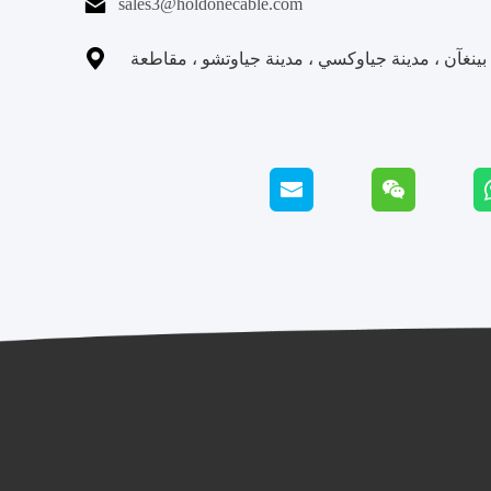

sales3@holdonecable.com

نغآن ، مدينة جياوكسي ، مدينة جياوتشو ، مقاطعة