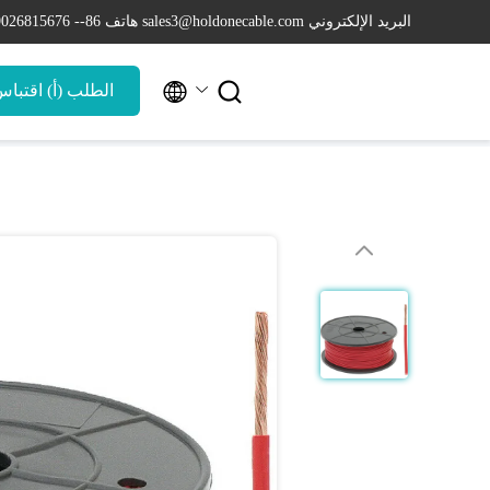
البريد الإلكتروني sales3@holdonecable.com
هاتف 86-- 19026815676


الطلب (أ) اقتبا