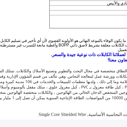
ادي والأبيض
ما يكون الوفاء بالموعد النهائي هو الأولوية القصوى لأن أي تأخير في تسليم الكاب
يتم توفير الكابلات في بكرات خشبية وصناديق مموجة وملفات. نهايات الكابلا
عميل.
عملائنا الكابلات ذات نوعية جيدة والسعر.
عاون معنا!
طاق متخصصة في مجال البحث والتطوير وتصنيع الأسلاك والكابلات.
تمتلك ال
كابلات وورشة عمل لمعالجة النحاس.
وهي تتألف من قسم الشؤون الإدارية وقسم
، ولديها منظمات للمبيعات والخدمات في 106 مدينة كبيرة ومتوسطة عبر بلد.
بالمطاط ، كبل مرن مغمد بالبولي إيثيلين ، كبل تحكم معزول بـ PVC ، كبل طاقة معزول بـ 
 الهالوجين المنخفض الدخان الخالي من الهالوجين ، والكابلات منخفضة الهالوجين م
ت.
الطاقة الإنتاجية السنوية يمكن أن تصل إلى 1 مليار يوان.
ت النحاسية الأساسية
,
Single Core Shielded Wire