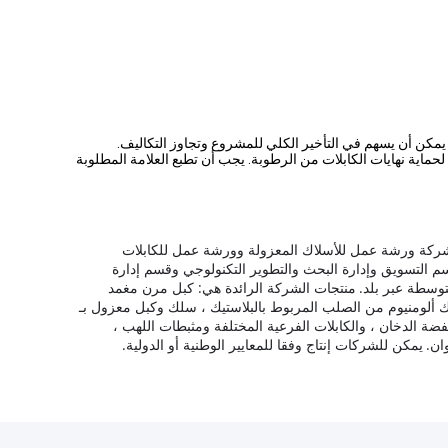
ل يمكن أن يسهم في التأخير الكلي للمشروع وتجاوز التكاليف.
ت مغلقة بشريط لاصق ذاتي BOPP وأغطية مانعة للتسرب غير مسترطبة لحماية نهايات الكابلات من الرطوبة. يجب أن تطبع العلامة المطلوبة
شركة ورشة عمل للأسلاك المعزولة وورشة عمل للكابلات
 التسويق وإدارة البحث والتطوير التكنولوجي وقسم إدارة
منتجات الشركة الرائدة هي: كبل مرن مغمد
PVC ، كبل معزول علوي ، سلك مقفل بألومنيوم وأسلاك ألومنيوم من الصلب المربوط بالبلاستيك ، سلك وكبل معزول بـ
نخفضة الدخان ، والكابلات الفرعية المختلفة ومثبطات اللهب ،
يمكن للشركات إنتاج وفقا للمعايير الوطنية أو الدولية.