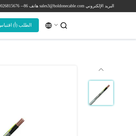
البريد الإلكتروني sales3@holdonecable.com
هاتف 86-- 19026815676


الطلب (أ) اقتبا