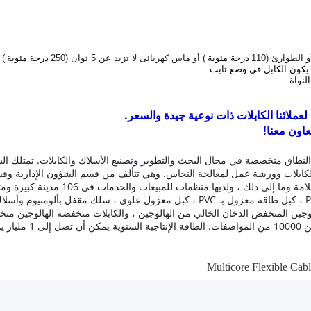
و الطوارئ (110
درجة مئوية
) أو ماس كهربائى لا تزيد عن 5 ثوان (250
درجة مئوية
) 
عملائنا الكابلات ذات نوعية جيدة والسعر.
عاون معنا!
طاق متخصصة في مجال البحث والتطوير وتصنيع الأسلاك والكابلات.
تمتلك ال
كابلات وورشة عمل لمعالجة النحاس.
وهي تتألف من قسم الشؤون الإدارية وقسم
، ولديها منظمات للمبيعات والخدمات في 106 مدينة كبيرة ومتوسطة عبر بلد.
بالمطاط ، كبل مرن مغمد بالبولي إيثيلين ، كبل تحكم معزول بـ PVC ، كبل طاقة معزول بـ 
 الهالوجين المنخفض الدخان الخالي من الهالوجين ، والكابلات منخفضة الهالوجين م
ت.
الطاقة الإنتاجية السنوية يمكن أن تصل إلى 1 مليار يوان.
Multicore Flexible Cab