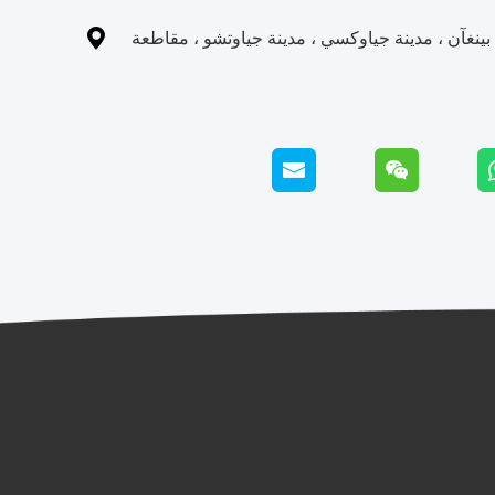

نغآن ، مدينة جياوكسي ، مدينة جياوتشو ، مقاطعة