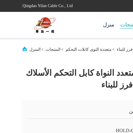
Qingdao Yilan Cable Co., Ltd.
تجات
منزل
>
متعددة النوى كابلات التحكم
>
المنتجات
>
المنزل
نحاس / PVC متعدد النواة كابل التحكم الأسلاك
رز للبناء
ن
HOLD-