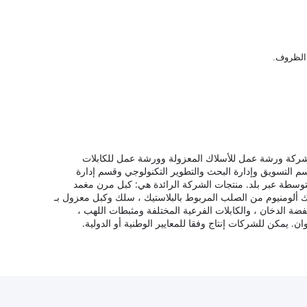
الظروف.
شركة ورشة عمل للأسلاك المعزولة وورشة عمل للكابلات
 التسويق وإدارة البحث والتطوير التكنولوجي وقسم إدارة
منتجات الشركة الرائدة هي: كبل مرن مغمد
PVC ، كبل معزول علوي ، سلك مقفل بألومنيوم وأسلاك ألومنيوم من الصلب المربوط بالبلاستيك ، سلك وكبل معزول بـ
نخفضة الدخان ، والكابلات الفرعية المختلفة ومثبطات اللهب ،
يمكن للشركات إنتاج وفقا للمعايير الوطنية أو الدولية.