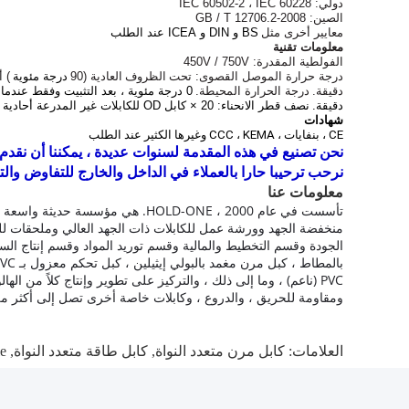
دولي: IEC 60502-2 ، IEC 60228
الصين: GB / T 12706.2-2008
معايير أخرى مثل
BS و DIN و ICEA عند الطلب
معلومات تقنية
الفولطية المقدرة: 450V / 750V
درجة حرارة الموصل القصوى: تحت
الظروف
العادية (90
درجة مئوية
) أ
دقيقة.
درجة الحرارة المحيطة.
0 درجة مئوية ، بعد التثبيت وفقط عندما يكون الكابل في وضع ثابت
دقيقة.
نصف قطر الانحناء: 20 × كابل OD للكابلات غير المدرعة أحادية النواة
شهادات
CE ، بنفايات ، CCC ، KEMA وغيرها الكثير عند الطلب
نحن تصنيع في هذه المقدمة لسنوات عديدة ، يمكننا أن نقدم ل
نرحب ترحيبا حارا بالعملاء في الداخل والخارج للتفاوض والت
معلومات عنا
تأسست في عام 2000 ، HOLD-ONE.
هي مؤسسة حديثة واسعة الن
منخفضة الجهد وورشة عمل للكابلات ذات الجهد العالي وملحقات لل
الجودة وقسم التخطيط والمالية وقسم توريد المواد وقسم إنتاج السلامة وما إلى ذلك 
PVC (ناعم) ، وما إلى ذلك ، والتركيز على تطوير وإنتاج كلاً من
ومقاومة للحريق ، والدروع ، وكابلات خاصة أخرى تصل إلى أكثر من 10000 من المواصفا
العلامات:
كابل مرن متعدد النواة
,
كابل طاقة متعدد النواة
,
le