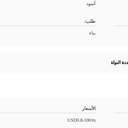
أسود
طلب:
بناء
دة النواة
الأسعار
USD0.8-100/m