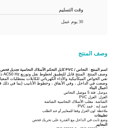
وقت التسليم
30 يوم عمل
وصف المنتج
اسم المنتج
: النحاس / PVC كابل التحكم الأسلاك النحاسية تجديل فحص كابل flxible للبناء
وصف المنتج
:
المنتج قابل للتطبيق لخطوط نقل وتوزيع AC50 Hz ذات الجهد الكهربي 450 / 750KV.
تفي الخواص الميكانيكية والأداء الكهربائي للكابلات بمتطلبات المعيار الوطني 2-2008
وضعت في الداخل ، وفي الأنفاق ، وخطوط الأنابيب (بما في ذلك قناة
اعمال البناء
موصل:
فئة 5 موصل النحاس
العزل: العزل PVC
الشاشة: معلب الأسلاك النحاسية الشاشة
غمد
إيه
: غمد PVC
ملاحظة:
لون العزل وفقا للمعايير أو عند الطلب
تطبيقات
وضع ثابت في الداخل مع القدرة على تحريك فحص
المعايير