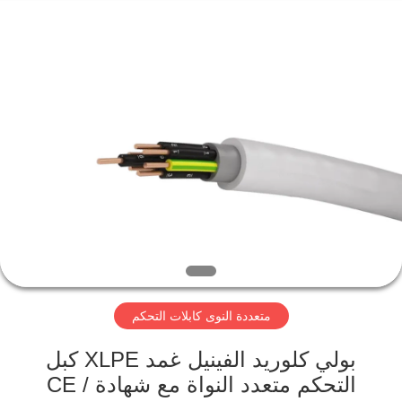
Qingdao
Yilan
Cable
Co.,
Ltd..
All
Rights
Reserved.
منزل
منتجات
أشرطة
فيديو
معلومات
متعددة النوى كابلات التحكم
عنا
بولي كلوريد الفينيل غمد XLPE كبل
جولة
التحكم متعدد النواة مع شهادة CE /