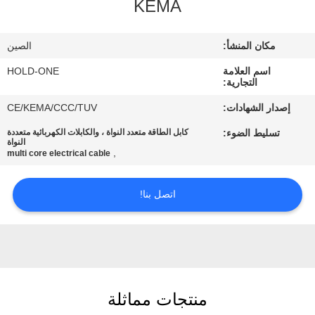
KEMA
في
المعمل
مكان المنشأ:
الصين
اسم العلامة
HOLD-ONE
رقابة
التجارية:
جودة
إصدار الشهادات:
CE/KEMA/CCC/TUV
تسليط الضوء:
كابل الطاقة متعدد النواة ، والكابلات الكهربائية متعددة
النواة
اتصل
,
multi core electrical cable
بنا
اتصل بنا!
أخبار
خريطة
الموقع
منتجات مماثلة