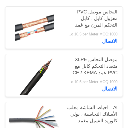
سياسة
النحاس موصل PVC
الخصوصية
معزول كابل ، كابل
التحكم المرن مع غمد
PVC
USD 0.4 To 10.5 per Meter MOQ:1000 متر
الاتصال
موصل النحاس XLPE
متعدد التحكم كابل مع
PVC غمد CE / KEMA
USD 0.4 To 10.5 per Meter MOQ:1000 متر
الاتصال
Al - احباط الشاشة معلب
الأسلاك النحاسية ، بولي
كلوريد الفينيل مغمد
الكابل النوى متعددة