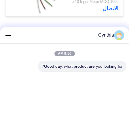
USD 0.4 To 10.5 per Meter MOQ:1000 متر
الاتصال
فئات شعبية
جميع
Cynthia
بولي كلوريد الفينيل
9:50 AM
كابل XLPE المعزول
معزول كبل
Good day, what product are you looking for?
الكابلات الكهربائية
كابل معزول المعدنية
المدرعة
متعددة النوى كابلات
سلك واحد الأساسية
التحكم
انخفاض دخان صفر
كبل الصك المحمي