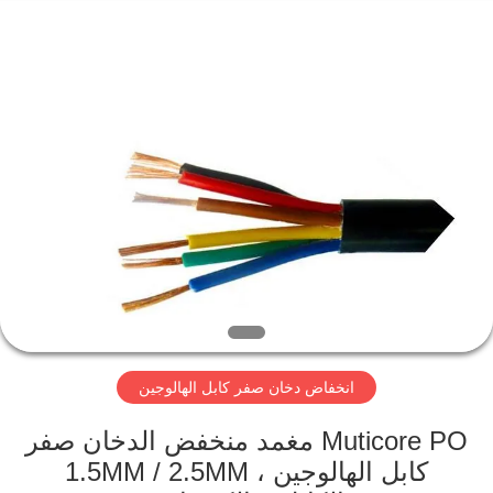
Qingdao
Yilan
Cable
Co.,
Ltd..
All
Rights
Reserved.
منزل
منتجات
أشرطة
فيديو
معلومات
انخفاض دخان صفر كابل الهالوجين
عنا
Muticore PO مغمد منخفض الدخان صفر
جولة
كابل الهالوجين ، 1.5MM / 2.5MM