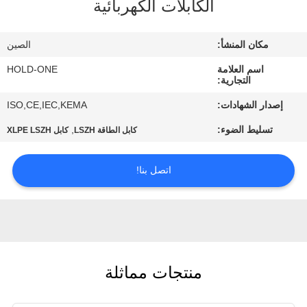
الكابلات الكهربائية
في
المعمل
مكان المنشأ:
الصين
اسم العلامة
HOLD-ONE
رقابة
التجارية:
جودة
إصدار الشهادات:
ISO,CE,IEC,KEMA
تسليط الضوء:
,
كابل الطاقة LSZH
كابل XLPE LSZH
اتصل
بنا
اتصل بنا!
أخبار
خريطة
منتجات مماثلة
الموقع