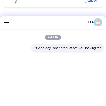
الاتصال
فئات شعبية
جميع
114
بولي كلوريد الفينيل
6:07 PM
كابل XLPE المعزول
معزول كبل
Good day, what product are you looking for?
الكابلات الكهربائية
كابل معزول المعدنية
المدرعة
متعددة النوى كابلات
سلك واحد الأساسية
التحكم
انخفاض دخان صفر
كبل الصك المحمي
كابل الهالوجين