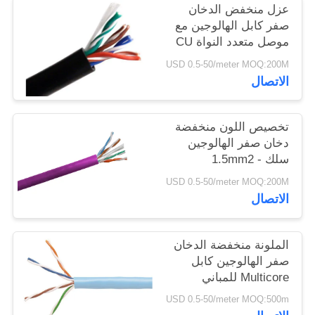
عزل منخفض الدخان
سياسة
صفر كابل الهالوجين مع
الخصوصية
موصل متعدد النواة CU
USD 0.5-50/meter MOQ:200M
الاتصال
تخصيص اللون منخفضة
دخان صفر الهالوجين
سلك 1.5mm2 -
800mm2 حماية البيئة
USD 0.5-50/meter MOQ:200M
الاتصال
الملونة منخفضة الدخان
صفر الهالوجين كابل
Multicore للمباني
المستشفى
USD 0.5-50/meter MOQ:500m