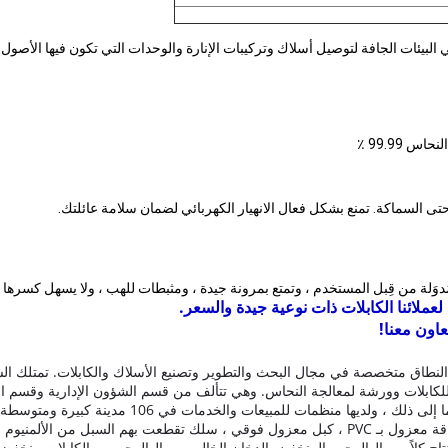
لبيئات الجافة لتوصيل أسلاك وتركيبات الإنارة والوحدات التي تكون فيها الأصول 
تى السماكة. تمنع بشكل فعال الانهيار الكهربائي لضمان سلامة عائلتك.
لمُدوَلة من قِبل المستخدم ، وتمتع بمرونة جيدة ، ومثبطات للهب ، ولا يسهل كسرها
عملائنا الكابلات ذات نوعية جيدة والسعر.
عاون معنا!
طاق متخصصة في مجال البحث والتطوير وتصنيع الأسلاك والكابلات.
تمتلك ال
لكابلات وورشة لمعالجة النحاس.
وهي تتألف من قسم الشؤون الإدارية وقسم الت
 منظمات للمبيعات والخدمات في 106 مدينة كبيرة ومتوسطة عبر بلد.
كبل مرن مغمد بالبولي إيثيلين ، كبل تحكم معزول بـ PVC ، كبل طاقة معزول بـ PVC ، كبل معزول فو
 على تطوير وإنتاج كلاً من الهالوجين المنخفض الدخان الخالي من الهالوجين ، والكابلات 