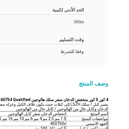
الحد الأدنى لكمية
300m
وقت التسليم
وفقا للشرط
وصف المنتج
4 كور 5 كور منخفض الدخان صفر سلك هالوجين FR LSZH Cable IEC61034 IEC60754 Qualified
يشير كبل / سلك LSZH إلى كبلات حيث يكون غلاف الك
الدخان وكابل خالٍ من الهالوجين / كابل خالٍ من الهالوجين.
اسم المنتج
انخفاض الدخان صفر كابل الهالوجين
مواصفات المنتج
1.5 مم 2.5 مم 4 مم 6 مم 10 مم 16 مم 25 مم 35 مم 50 مم
الجهد الاسمي
450750v
الوزن (كجم / كم)
5 كجم لكل 100 متر