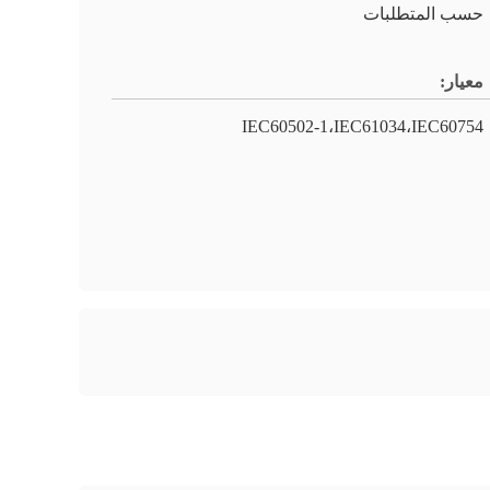
حسب المتطلبات
معيار:
IEC60502-1،IEC61034،IEC60754