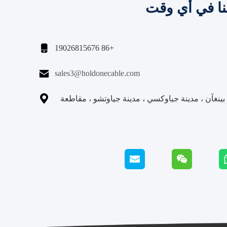
نا في أي وقت

+86 19026815676

sales3@holdonecable.com

نغآن ، مدينة جياوكسي ، مدينة جياوتشو ، مقاطعة