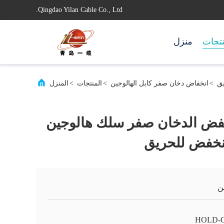
Qingdao Yilan Cable Co., Ltd.
تجات
منزل
>
انخفاض دخان صفر كابل الهالوجين
>
المنتجات
>
المنزل
ور منخفض الدخان صفر سلك هالوجين
منخفض للحريق
ن
HOLD-