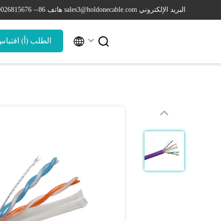
البريد الإلكتروني sales3@holdonecable.com
هاتف 86-- 19026815676


الطلب (أ) اقتبا