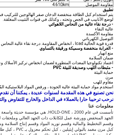
مقاومة الموصل
4.61Ωkm
تطبيق
يتم استخدام كبل الطاقة منخفضة الدخان صفر الهالوجين للتركيب في ا
لوضع الأنابيب في الجص وتحته ، وكذلك في قنوات التثبيت المغلقة.
- درجة نقاء عالية من النحاس اللاهوائي
عالية النقاء
مقاومة الأكسدة
التوصيل الكهربائي
قدرة قوية الحالية lcad ، انخفاض المقاومة. درجة نقاء عالية النحاس النحاس 99.99 ٪
- الغرابة منخفضة وسميكة ورقيقة بالتساوي
منع انهيار
ضمان السلامة
اعتماد تكنولوجيا المعدات المتطورة لضمان انخفاض تركيز الأسلاك وح
- مثبطات اللهب وصديقة للبيئة PVC
حماية البيئة
مرن
مقاوم للهب
استخدم مواد حماية البيئة عالية الجودة ، ورفض المواد البلاستيكية ا
نحن تصنيع في هذه المقدمة لسنوات عديدة ، يمكننا أن نقدم ل
نرحب ترحيبا حارا بالعملاء في الداخل والخارج للتفاوض والت
معلومات عنا
تأسست في عام 2000 ، HOLD-ONE.
هي مؤسسة حديثة واسعة الن
الجهد المنخفض وورشة عمل للكابلات ذات الجهد العالي وملحقات ل
وقسم التخطيط والمالية وقسم توريد المواد وقسم إنتاج السلامة وما إلى ذلك ، ولديها
وكبل معزول بـ PVC (ناعم) ، وما إلى ذلك ، والتركيز