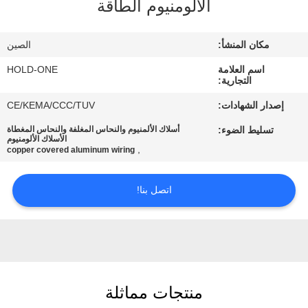
الألومنيوم الطاقة
في
المعمل
مكان المنشأ:
الصين
اسم العلامة
HOLD-ONE
رقابة
التجارية:
جودة
إصدار الشهادات:
CE/KEMA/CCC/TUV
تسليط الضوء:
أسلاك الألمنيوم والنحاس المغلفة والنحاس المغطاة
الأسلاك الألومنيوم
اتصل
,
copper covered aluminum wiring
بنا
اتصل بنا!
أخبار
خريطة
الموقع
منتجات مماثلة