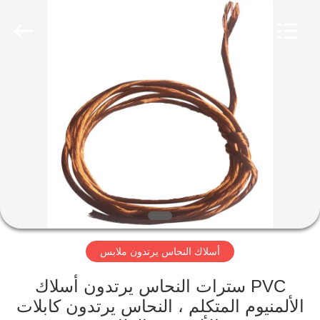
Qingdao
Yilan
Cable
Co.,
Ltd..
All
Rights
Reserved.
منزل
منتجات
أشرطة
فيديو
معلومات
أسلاك النحاس يرتدون ملابس
عنا
PVC سترات النحاس يرتدون أسلاك
جولة
الألمنيوم المتكلم ، النحاس يرتدون كابلات