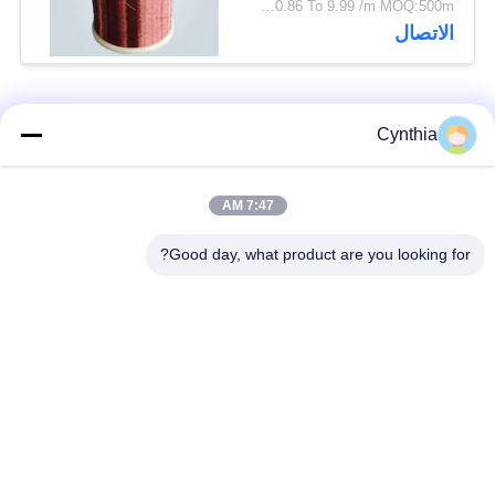
USD 0.86 To 9.99 /m MOQ:500m
الاتصال
فئات شعبية
جميع
Cynthia
بولي كلوريد الفينيل
7:47 AM
كابل XLPE المعزول
معزول كبل
Good day, what product are you looking for?
الكابلات الكهربائية
كابل معزول المعدنية
المدرعة
متعددة النوى كابلات
سلك واحد الأساسية
التحكم
انخفاض دخان صفر
كبل الصك المحمي