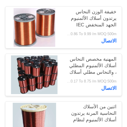
سياسة
خفيفة الوزن النحاس
الخصوصية
يرتدون أسلاك الألمنيوم
الجهد المنخفض IEC
60502-1 UL1581
USD 0.86 To 9.99 /m MOQ:500m
القياسية
الاتصال
المهنية مخصص النحاس
أسلاك الألمنيوم المطلي
، والنحاس مطلي أسلاك
الألمنيوم
USD 0.17 To 8.75 /m MOQ:500m
الاتصال
اثنين من الأسلاك
النحاسية المرنة يرتدون
أسلاك الألمنيوم لنظام
التوزيع الكهربائي