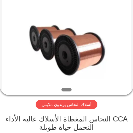
Qingdao
Yilan
Cable
Co.,
Ltd..
All
Rights
Reserved.
منزل
منتجات
أشرطة
فيديو
معلومات
أسلاك النحاس يرتدون ملابس
عنا
CCA النحاس المغطاة الأسلاك عالية الأداء
جولة
التحمل حياة طويلة