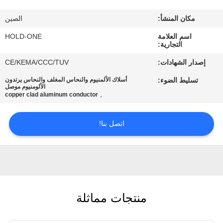
في
مكان المنشأ:
الصين
المعمل
اسم العلامة
HOLD-ONE
التجارية:
رقابة
إصدار الشهادات:
CE/KEMA/CCC/TUV
جودة
تسليط الضوء:
أسلاك الألمنيوم والنحاس المغلف والنحاس يرتدون
الألومنيوم موصل
,
copper clad aluminum conductor
اتصل
بنا
اتصل بنا!
أخبار
خريطة
منتجات مماثلة
الموقع