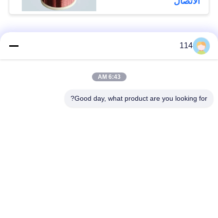
الاتصال
فئات شعبية
جميع
114
بولي كلوريد الفينيل
6:43 AM
كابل XLPE المعزول
معزول كبل
Good day, what product are you looking for?
الكابلات الكهربائية
كابل معزول المعدنية
المدرعة
متعددة النوى كابلات
سلك واحد الأساسية
التحكم
انخفاض دخان صفر
كبل الصك المحمي
كابل الهالوجين