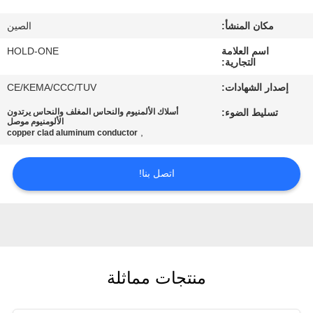
في
مكان المنشأ:
الصين
المعمل
اسم العلامة
HOLD-ONE
التجارية:
رقابة
إصدار الشهادات:
CE/KEMA/CCC/TUV
جودة
تسليط الضوء:
أسلاك الألمنيوم والنحاس المغلف والنحاس يرتدون
الألومنيوم موصل
,
copper clad aluminum conductor
اتصل
بنا
اتصل بنا!
أخبار
خريطة
منتجات مماثلة
الموقع