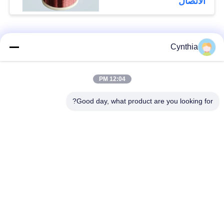
الاتصال
فئات شعبية
جميع
Cynthia
بولي كلوريد الفينيل
12:04 PM
كابل XLPE المعزول
معزول كبل
Good day, what product are you looking for?
الكابلات الكهربائية
كابل معزول المعدنية
المدرعة
متعددة النوى كابلات
سلك واحد الأساسية
التحكم
انخفاض دخان صفر
كبل الصك المحمي
كابل الهالوجين