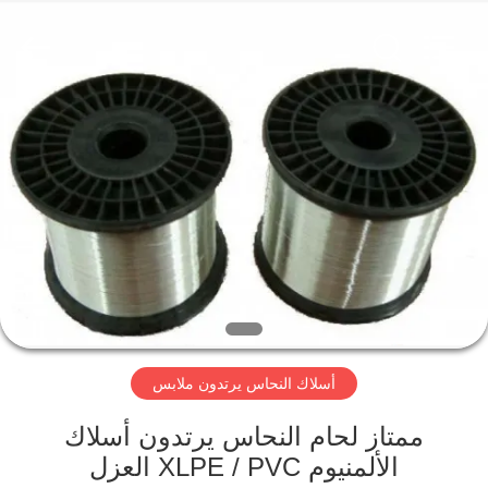
Qingdao
Yilan
Cable
Co.,
Ltd..
All
Rights
Reserved.
منزل
منتجات
أشرطة
فيديو
معلومات
أسلاك النحاس يرتدون ملابس
عنا
ممتاز لحام النحاس يرتدون أسلاك
جولة
الألمنيوم XLPE / PVC العزل