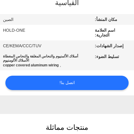
القياسية
في
المعمل
مكان المنشأ:
الصين
اسم العلامة
HOLD-ONE
رقابة
التجارية:
جودة
إصدار الشهادات:
CE/KEMA/CCC/TUV
تسليط الضوء:
أسلاك الألمنيوم والنحاس المغلفة والنحاس المغطاة
الأسلاك الألومنيوم
اتصل
,
copper covered aluminum wiring
بنا
اتصل بنا!
أخبار
خريطة
الموقع
منتجات مماثلة