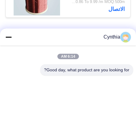
USD 0.86 To 9.99 /m MOQ:500m
الاتصال
فئات شعبية
جميع
Cynthia
بولي كلوريد الفينيل
6:14 AM
كابل XLPE المعزول
معزول كبل
Good day, what product are you looking for?
الكابلات الكهربائية
كابل معزول المعدنية
المدرعة
متعددة النوى كابلات
سلك واحد الأساسية
التحكم
انخفاض دخان صفر
كبل الصك المحمي