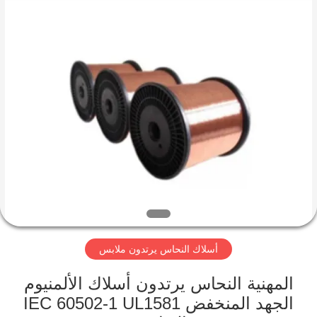
Qingdao
Yilan
Cable
Co.,
Ltd..
All
Rights
Reserved.
منزل
منتجات
أشرطة
فيديو
معلومات
أسلاك النحاس يرتدون ملابس
عنا
المهنية النحاس يرتدون أسلاك الألمنيوم
جولة
الجهد المنخفض IEC 60502-1 UL1581