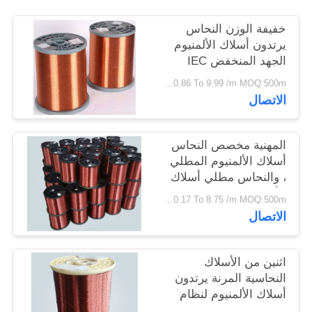
سياسة
خفيفة الوزن النحاس
الخصوصية
يرتدون أسلاك الألمنيوم
الجهد المنخفض IEC
60502-1 UL1581
USD 0.86 To 9.99 /m MOQ:500m
القياسية
الاتصال
المهنية مخصص النحاس
أسلاك الألمنيوم المطلي
، والنحاس مطلي أسلاك
الألمنيوم
USD 0.17 To 8.75 /m MOQ:500m
الاتصال
اثنين من الأسلاك
النحاسية المرنة يرتدون
أسلاك الألمنيوم لنظام
التوزيع الكهربائي