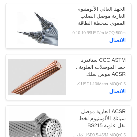
سياسة
الجهد العالي الألومنيوم
الخصوصية
العارية موصل الصلب
المقوى لمحطة الطاقة
0.10-10.99USD/m MOQ:500m
الاتصال
CCC ASTM ستاندرد
خط الموصلات العلوية ،
ACSR موس سلك
موصل جولة
USD1-10/Meter MOQ:0.5 كيلو متر
الاتصال
ACSR العارية موصل
سبائك الألومنيوم لخط
نقل علوية BS215
USD0.5-45/M MOQ:0.5 كيلو متر