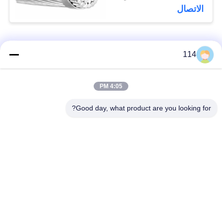
الاتصال
فئات شعبية
جميع
114
بولي كلوريد الفينيل
4:05 PM
كابل XLPE المعزول
معزول كبل
Good day, what product are you looking for?
الكابلات الكهربائية
كابل معزول المعدنية
المدرعة
متعددة النوى كابلات
سلك واحد الأساسية
التحكم
انخفاض دخان صفر
كبل الصك المحمي
كابل الهالوجين