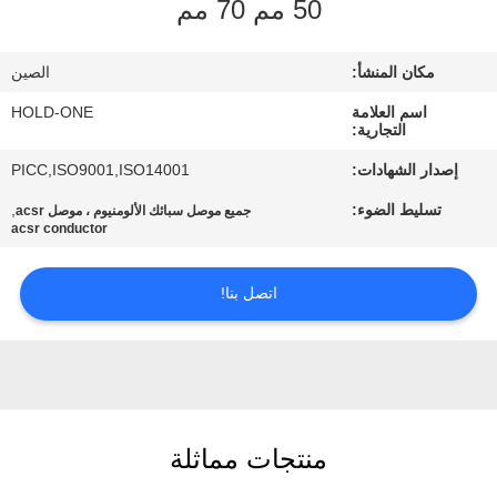
50 مم 70 مم
في
المعمل
مكان المنشأ:
الصين
اسم العلامة
HOLD-ONE
رقابة
التجارية:
جودة
إصدار الشهادات:
PICC,ISO9001,ISO14001
تسليط الضوء:
,
جميع موصل سبائك الألومنيوم ، موصل acsr
اتصل
acsr conductor
بنا
اتصل بنا!
أخبار
خريطة
الموقع
منتجات مماثلة