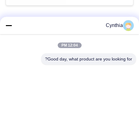
فئات شعبية
جميع
Cynthia
بولي كلوريد الفينيل
12:04 PM
كابل XLPE المعزول
معزول كبل
Good day, what product are you looking for?
الكابلات الكهربائية
كابل معزول المعدنية
المدرعة
متعددة النوى كابلات
سلك واحد الأساسية
التحكم
انخفاض دخان صفر
كبل الصك المحمي
كابل الهالوجين