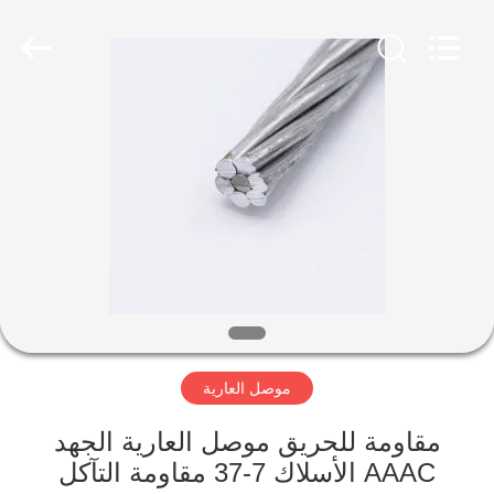
Qingdao
Yilan
Cable
Co.,
Ltd..
All
Rights
Reserved.
منزل
منتجات
أشرطة
فيديو
معلومات
موصل العارية
عنا
مقاومة للحريق موصل العارية الجهد
جولة
AAAC الأسلاك 7-37 مقاومة التآكل