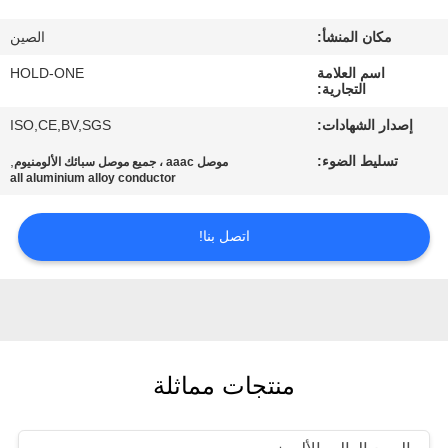
في
مكان المنشأ:
الصين
المعمل
اسم العلامة
HOLD-ONE
التجارية:
رقابة
إصدار الشهادات:
ISO,CE,BV,SGS
جودة
تسليط الضوء:
,
موصل aaac ، جميع موصل سبائك الألومنيوم
all aluminium alloy conductor
اتصل
اتصل بنا!
بنا
أخبار
خريطة
منتجات مماثلة
الموقع