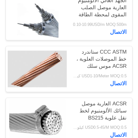
الجهد العالي الألومنيوم
سياسة
العارية موصل الصلب
المقوى لمحطة الطاقة
الخصوصية
0.10-10.99USD/m MOQ:500m
الاتصال
CCC ASTM ستاندرد
خط الموصلات العلوية ،
ACSR موس سلك
موصل جولة
USD1-10/Meter MOQ:0.5 كيلو متر
الاتصال
ACSR العارية موصل
سبائك الألومنيوم لخط
نقل علوية BS215
USD0.5-45/M MOQ:0.5 كيلو متر
الاتصال