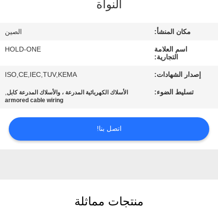
النواة
في
المعمل
مكان المنشأ:
الصين
اسم العلامة
HOLD-ONE
رقابة
التجارية:
جودة
إصدار الشهادات:
ISO,CE,IEC,TUV,KEMA
تسليط الضوء:
,
الأسلاك الكهربائية المدرعة ، والأسلاك المدرعة كابل
اتصل
armored cable wiring
بنا
اتصل بنا!
أخبار
خريطة
الموقع
منتجات مماثلة