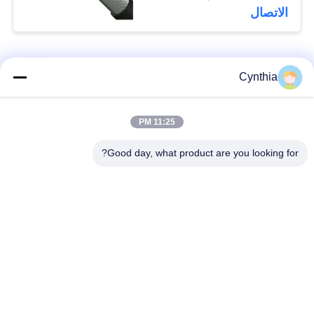
الاتصال
فئات شعبية
جميع
Cynthia
بولي كلوريد الفينيل
11:25 PM
كابل XLPE المعزول
معزول كبل
Good day, what product are you looking for?
الكابلات الكهربائية
كابل معزول المعدنية
المدرعة
متعددة النوى كابلات
سلك واحد الأساسية
التحكم
انخفاض دخان صفر
كبل الصك المحمي
كابل الهالوجين