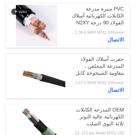
سياسة
PVC سترة مدرعة
الخصوصية
الكابلات الكهربائية أسلاك
الفولاذ 90 درجة N2XY
XLPE العزل
USD 1.36-9.99/M MOQ:100meter
الاتصال
حفزت أسلاك الفولاذ
المدرعة المجلفن ،
مقاومة الشيخوخة كابل
الطاقة
USD 2.57-9.99/M MOQ:100meter
الاتصال
OEM المدرعة الكابلات
الكهربائية عالية التوتر
ثلاثة النوى الصلب
الشريط النحاس
US$0.52~125 per Meter MOQ:200 عداد