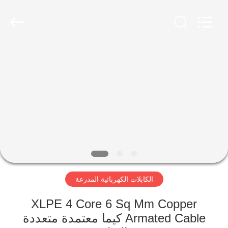
Qingdao
Yilan
Cable
Co.,
Ltd..
All
Rights
Reserved.
منزل
منتجات
أشرطة
فيديو
معلومات
الكابلات الكهربائية المدرعة
عنا
XLPE 4 Core 6 Sq Mm Copper
جولة
Armated Cable كيما معتمدة متعددة